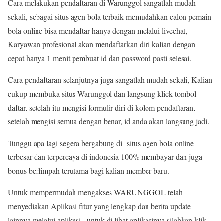
Cara melakukan pendaftaran di Warunggol sangatlah mudah
sekali, sebagai situs agen bola terbaik memudahkan calon pemain
bola online bisa mendaftar hanya dengan melalui livechat,
Karyawan profesional akan mendaftarkan diri kalian dengan
cepat hanya 1 menit pembuat id dan password pasti selesai.
Cara pendaftaran selanjutnya juga sangatlah mudah sekali, Kalian
cukup membuka situs Warunggol dan langsung klick tombol
daftar, setelah itu mengisi formulir diri di kolom pendaftaran,
setelah mengisi semua dengan benar, id anda akan langsung jadi.
Tunggu apa lagi segera bergabung di situs agen bola online
terbesar dan terpercaya di indonesia 100% membayar dan juga
bonus berlimpah terutama bagi kalian member baru.
Untuk mempermudah mengakses WARUNGGOL telah
menyediakan Aplikasi fitur yang lengkap dan berita update
lainnya melalui aplikasi . untuk di lihat aplikasinya silahkan klik