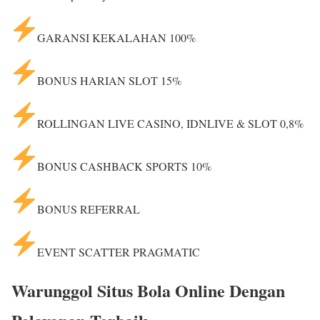
GARANSI KEKALAHAN 100%
BONUS HARIAN SLOT 15%
ROLLINGAN LIVE CASINO, IDNLIVE & SLOT 0,8%
BONUS CASHBACK SPORTS 10%
BONUS REFERRAL
EVENT SCATTER PRAGMATIC
Warunggol Situs Bola Online Dengan