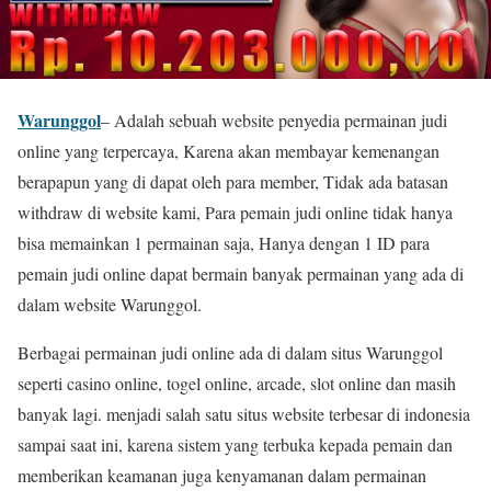
Warunggol
– Adalah sebuah website penyedia permainan judi
online yang terpercaya, Karena akan membayar kemenangan
berapapun yang di dapat oleh para member, Tidak ada batasan
withdraw di website kami, Para pemain judi online tidak hanya
bisa memainkan 1 permainan saja, Hanya dengan 1 ID para
pemain judi online dapat bermain banyak permainan yang ada di
dalam website Warunggol.
Berbagai permainan judi online ada di dalam situs Warunggol
seperti casino online, togel online, arcade, slot online dan masih
banyak lagi. menjadi salah satu situs website terbesar di indonesia
sampai saat ini, karena sistem yang terbuka kepada pemain dan
memberikan keamanan juga kenyamanan dalam permainan