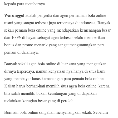
kepada para membernya.
Warunggol
adalah penyedia dan agen permainan bola online
resmi yang sangat terbesar juga terpercaya di indonesia, Banyak
sekali pemain bola online yang mendapatkan kemenangan besar
dan 100% di bayar. sebagai agen terbesar selalu memberikan
bonus dan promo menarik yang sangat menguntungkan para
pemain di dalamnya.
Banyak sekali agen bola online di luar sana yang mengatakan
dirinya terpercaya, namun kenyataan nya hanya di situs kami
yang membayar lunas kemenangan para pemain bola online,
Kalian harus berhati-hati memilih situs agen bola online, karena
bila salah memilih, bukan keuntungan yang di dapatkan
melainkan kerugian besar yang di peroleh.
Bermain bola online sangatlah menyenangkan sekali, Sebelum