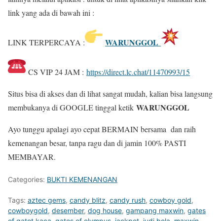
link yang ada di bawah ini :
WARUNGGOL
LINK TERPERCAYA :
CS VIP 24 JAM :
https://direct.lc.chat/11470993/15
Situs bisa di akses dan di lihat sangat mudah, kalian bisa langsung
WARUNGGOL
membukanya di GOOGLE tinggal ketik
Ayo tunggu apalagi ayo cepat BERMAIN bersama dan raih
kemenangan besar, tanpa ragu dan di jamin 100% PASTI
MEMBAYAR.
Categories:
BUKTI KEMENANGAN
Tags:
aztec gems
,
candy blitz
,
candy rush
,
cowboy gold
,
cowboygold
,
desember
,
dog house
,
gampang maxwin
,
gates
of gatot kaca
,
gates of olympus
,
jackpot
,
judi bola
,
maxwin
,