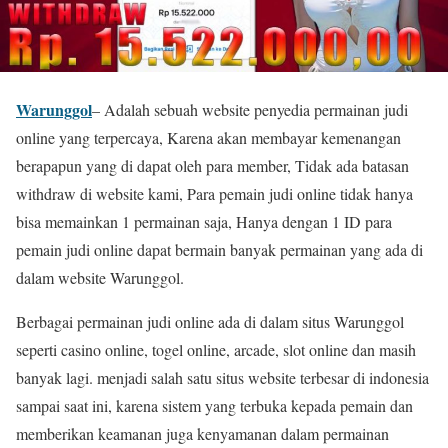
Warunggol
– Adalah sebuah website penyedia permainan judi
online yang terpercaya, Karena akan membayar kemenangan
berapapun yang di dapat oleh para member, Tidak ada batasan
withdraw di website kami, Para pemain judi online tidak hanya
bisa memainkan 1 permainan saja, Hanya dengan 1 ID para
pemain judi online dapat bermain banyak permainan yang ada di
dalam website Warunggol.
Berbagai permainan judi online ada di dalam situs Warunggol
seperti casino online, togel online, arcade, slot online dan masih
banyak lagi. menjadi salah satu situs website terbesar di indonesia
sampai saat ini, karena sistem yang terbuka kepada pemain dan
memberikan keamanan juga kenyamanan dalam permainan