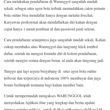
Cara melakukan pendaftaran di Warunggol sangatlah mudah
sekali, sebagai situs agen bola terbaik memudahkan calon pemain
bola online bisa mendaftar hanya dengan melalui livechat,
Karyawan profesional akan mendaftarkan diri kalian dengan
cepat hanya 1 menit pembuat id dan password pasti selesai.
Cara pendaftaran selanjutnya juga sangatlah mudah sekali, Kalian
cukup membuka situs Warunggol dan langsung klick tombol
daftar, setelah itu mengisi formulir diri di kolom pendaftaran,
setelah mengisi semua dengan benar, id anda akan langsung jadi.
Tunggu apa lagi segera bergabung di situs agen bola online
terbesar dan terpercaya di indonesia 100% membayar dan juga
bonus berlimpah terutama bagi kalian member baru.
Untuk mempermudah mengakses WARUNGGOL telah
menyediakan Aplikasi fitur yang lengkap dan berita update
lainnya melalui aplikasi . untuk di lihat aplikasinya silahkan klik