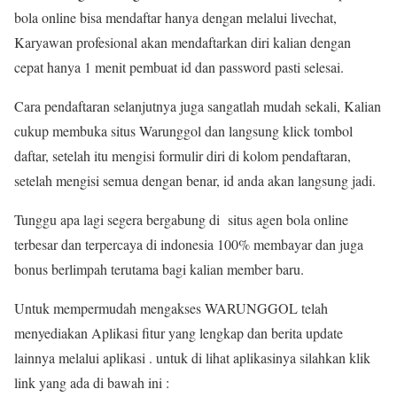
bola online bisa mendaftar hanya dengan melalui livechat,
Karyawan profesional akan mendaftarkan diri kalian dengan
cepat hanya 1 menit pembuat id dan password pasti selesai.
Cara pendaftaran selanjutnya juga sangatlah mudah sekali, Kalian
cukup membuka situs Warunggol dan langsung klick tombol
daftar, setelah itu mengisi formulir diri di kolom pendaftaran,
setelah mengisi semua dengan benar, id anda akan langsung jadi.
Tunggu apa lagi segera bergabung di situs agen bola online
terbesar dan terpercaya di indonesia 100% membayar dan juga
bonus berlimpah terutama bagi kalian member baru.
Untuk mempermudah mengakses WARUNGGOL telah
menyediakan Aplikasi fitur yang lengkap dan berita update
lainnya melalui aplikasi . untuk di lihat aplikasinya silahkan klik
link yang ada di bawah ini :