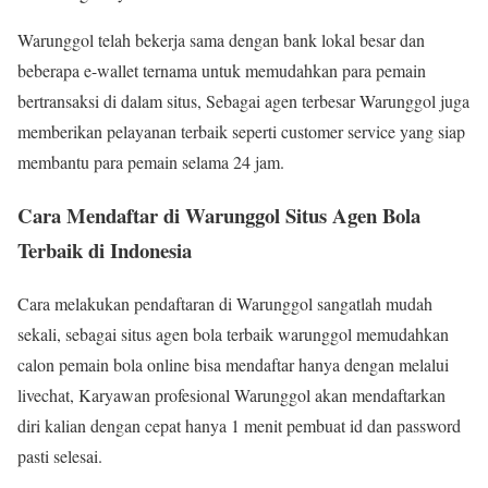
Warunggol telah bekerja sama dengan bank lokal besar dan
beberapa e-wallet ternama untuk memudahkan para pemain
bertransaksi di dalam situs, Sebagai agen terbesar Warunggol juga
memberikan pelayanan terbaik seperti customer service yang siap
membantu para pemain selama 24 jam.
Cara Mendaftar di Warunggol Situs Agen Bola
Terbaik di Indonesia
Cara melakukan pendaftaran di Warunggol sangatlah mudah
sekali, sebagai situs agen bola terbaik warunggol memudahkan
calon pemain bola online bisa mendaftar hanya dengan melalui
livechat, Karyawan profesional Warunggol akan mendaftarkan
diri kalian dengan cepat hanya 1 menit pembuat id dan password
pasti selesai.