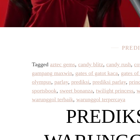
PREDI
Tagged
aztec gems
,
candy blitz
,
candy rush
,
co
gampang maxwin
,
gates of gatot kaca
,
gates o
olympus
,
parlay
,
prediksi
,
prediksi parlay
,
princ
sportsbook
,
sweet bonanza
,
twilight princess
,
w
warunggol terbaik
,
warunggol terpercaya
PREDIK