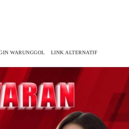
GIN WARUNGGOL
LINK ALTERNATIF