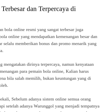
Terbesar dan Terpercaya di
 bola online resmi yang sangat terbesar juga
n bola online yang mendapatkan kemenangan besar dan
sar selalu memberikan bonus dan promo menarik yang
a.
ang mengatakan dirinya terpercaya, namun kenyataan
enangan para pemain bola online, Kalian harus
arena bila salah memilih, bukan keuntungan yang di
oleh.
ekali, Sebelum adanya sistem online semua orang
tapi setelah adanya Warunggol yang menjadi tempatnya