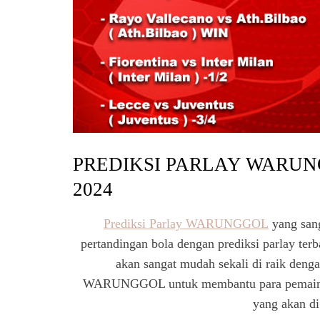
PREDIKSI PARLAY WARU
2024
Prediksi Parlay WARUNGGOL
yang sang
pertandingan bola dengan prediksi parlay te
akan sangat mudah sekali di raik denga
WARUNGGOL untuk membantu para pemain s
yang akan di