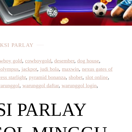
KSI PARLAY
wboy gold
,
cowboygold
,
desember
,
dog house
,
f olympus
,
jackpot
,
judi bola
,
maxwin
,
nexus gates of
ess starlight
,
pyramid bonanza
,
sbobet
,
slot online
,
arunggol
,
warunggol daftar
,
warunggol login
,
SI PARLAY