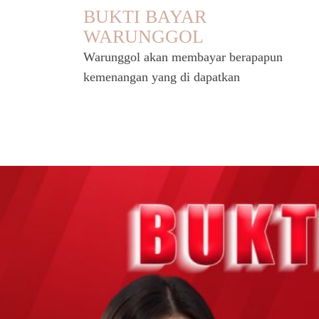
Skip
BUKTI BAYAR
to
WARUNGGOL
content
Warunggol akan membayar berapapun
kemenangan yang di dapatkan