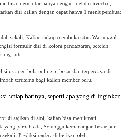
e bisa mendaftar hanya dengan melalui livechat,
rkan diri kalian dengan cepat hanya 1 menit pembuat
mudah sekali, Kalian cukup membuka situs Warunggol
engisi formulir diri di kolom pendaftaran, setelah
sung jadi.
situs agen bola online terbesar dan terpercaya di
impah terutama bagi kalian member baru.
etiap harinya, seperti apa yang di inginkan
di sajikan di sini, kalian bisa menikmati
aik yang pernah ada, Sehingga kemenangan besar pun
sekali, Prediksi parlay di berikan oleh