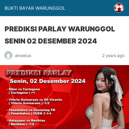
BUKTI BAYAR WARUNGGOL
PREDIKSI PARLAY WARUNGGOL
SENIN 02 DESEMBER 2024
alroebus
2 years ago