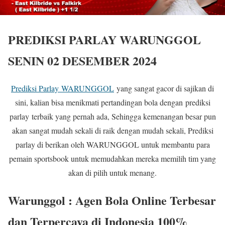
PREDIKSI PARLAY WARUNGGOL
SENIN 02 DESEMBER 2024
Prediksi Parlay WARUNGGOL
yang sangat gacor di sajikan di
sini, kalian bisa menikmati pertandingan bola dengan prediksi
parlay terbaik yang pernah ada, Sehingga kemenangan besar pun
akan sangat mudah sekali di raik dengan mudah sekali, Prediksi
parlay di berikan oleh WARUNGGOL untuk membantu para
pemain sportsbook untuk memudahkan mereka memilih tim yang
akan di pilih untuk menang.
Warunggol : Agen Bola Online Terbesar
dan Terpercaya di Indonesia 100%