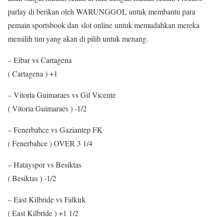
parlay di berikan oleh WARUNGGOL untuk membantu para
pemain sportsbook dan slot online untuk memudahkan mereka
memilih tim yang akan di pilih untuk menang.
– Eibar vs Cartagena
( Cartagena ) +1
– Vitoria Guimaraes vs Gil Vicente
( Vitoria Guimaraes ) -1/2
– Fenerbahce vs Gaziantep FK
( Fenerbahce ) OVER 3 1/4
– Hatayspor vs Besiktas
( Besiktas ) -1/2
– East Kilbride vs Falkirk
( East Kilbride ) +1 1/2