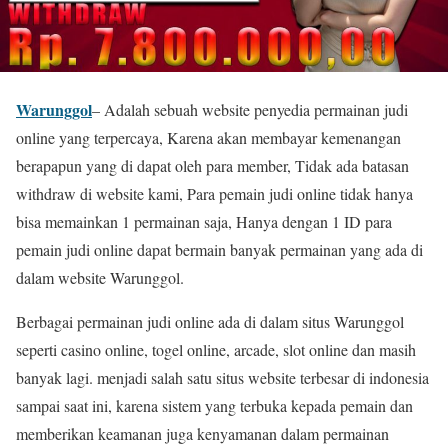
Warunggol
– Adalah sebuah website penyedia permainan judi
online yang terpercaya, Karena akan membayar kemenangan
berapapun yang di dapat oleh para member, Tidak ada batasan
withdraw di website kami, Para pemain judi online tidak hanya
bisa memainkan 1 permainan saja, Hanya dengan 1 ID para
pemain judi online dapat bermain banyak permainan yang ada di
dalam website Warunggol.
Berbagai permainan judi online ada di dalam situs Warunggol
seperti casino online, togel online, arcade, slot online dan masih
banyak lagi. menjadi salah satu situs website terbesar di indonesia
sampai saat ini, karena sistem yang terbuka kepada pemain dan
memberikan keamanan juga kenyamanan dalam permainan