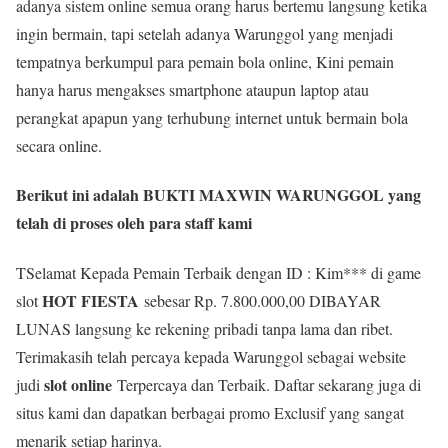
adanya sistem online semua orang harus bertemu langsung ketika
ingin bermain, tapi setelah adanya Warunggol yang menjadi
tempatnya berkumpul para pemain bola online, Kini pemain
hanya harus mengakses smartphone ataupun laptop atau
perangkat apapun yang terhubung internet untuk bermain bola
secara online.
Berikut ini adalah BUKTI MAXWIN WARUNGGOL yang
telah di proses oleh para staff kami
TSelamat Kepada Pemain Terbaik dengan ID : Kim*** di game
HOT FIESTA
slot
sebesar Rp. 7.800.000,00 DIBAYAR
LUNAS langsung ke rekening pribadi tanpa lama dan ribet.
Terimakasih telah percaya kepada Warunggol sebagai website
slot online
judi
Terpercaya dan Terbaik. Daftar sekarang juga di
situs kami dan dapatkan berbagai promo Exclusif yang sangat
menarik setiap harinya.