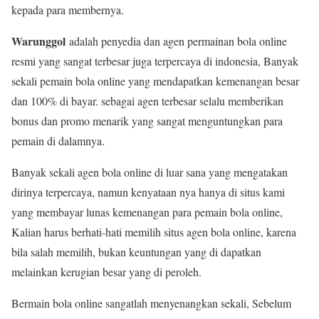
kepada para membernya.
Warunggol
adalah penyedia dan agen permainan bola online
resmi yang sangat terbesar juga terpercaya di indonesia, Banyak
sekali pemain bola online yang mendapatkan kemenangan besar
dan 100% di bayar. sebagai agen terbesar selalu memberikan
bonus dan promo menarik yang sangat menguntungkan para
pemain di dalamnya.
Banyak sekali agen bola online di luar sana yang mengatakan
dirinya terpercaya, namun kenyataan nya hanya di situs kami
yang membayar lunas kemenangan para pemain bola online,
Kalian harus berhati-hati memilih situs agen bola online, karena
bila salah memilih, bukan keuntungan yang di dapatkan
melainkan kerugian besar yang di peroleh.
Bermain bola online sangatlah menyenangkan sekali, Sebelum