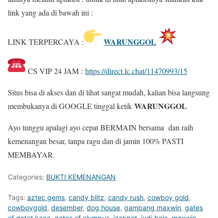
link yang ada di bawah ini :
WARUNGGOL
LINK TERPERCAYA :
CS VIP 24 JAM :
https://direct.lc.chat/11470993/15
Situs bisa di akses dan di lihat sangat mudah, kalian bisa langsung
WARUNGGOL
membukanya di GOOGLE tinggal ketik
Ayo tunggu apalagi ayo cepat BERMAIN bersama dan raih
kemenangan besar, tanpa ragu dan di jamin 100% PASTI
MEMBAYAR.
Categories:
BUKTI KEMENANGAN
Tags:
aztec gems
,
candy blitz
,
candy rush
,
cowboy gold
,
cowboygold
,
desember
,
dog house
,
gampang maxwin
,
gates
of gatot kaca
,
gates of olympus
,
jackpot
,
judi bola
,
maxwin
,