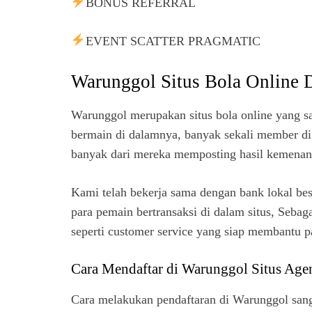
BONUS REFERRAL
EVENT SCATTER PRAGMATIC
Warunggol Situs Bola Online 
Warunggol merupakan situs bola online yang 
bermain di dalamnya, banyak sekali member di
banyak dari mereka memposting hasil kemenang
Kami telah bekerja sama dengan bank lokal be
para pemain bertransaksi di dalam situs, Sebag
seperti customer service yang siap membantu 
Cara Mendaftar di Warunggol Situs Agen
Cara melakukan pendaftaran di Warunggol sanga