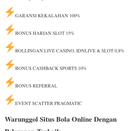
GARANSI KEKALAHAN 100%
BONUS HARIAN SLOT 15%
ROLLINGAN LIVE CASINO, IDNLIVE & SLOT 0,8%
BONUS CASHBACK SPORTS 10%
BONUS REFERRAL
EVENT SCATTER PRAGMATIC
Warunggol Situs Bola Online Dengan