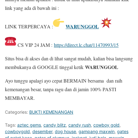
link yang ada di bawah ini :
WARUNGGOL
LINK TERPERCAYA :
CS VIP 24 JAM :
https://direct.lc.chat/11470993/15
Situs bisa di akses dan di lihat sangat mudah, kalian bisa langsung
WARUNGGOL
membukanya di GOOGLE tinggal ketik
Ayo tunggu apalagi ayo cepat BERMAIN bersama dan raih
kemenangan besar, tanpa ragu dan di jamin 100% PASTI
MEMBAYAR.
Categories:
BUKTI KEMENANGAN
Tags:
aztec gems
,
candy blitz
,
candy rush
,
cowboy gold
,
cowboygold
,
desember
,
dog house
,
gampang maxwin
,
gates
of gatot kaca
,
gates of olympus
,
jackpot
,
judi bola
,
maxwin
,