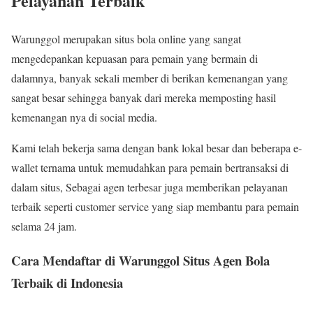
Pelayanan Terbaik
Warunggol merupakan situs bola online yang sangat
mengedepankan kepuasan para pemain yang bermain di
dalamnya, banyak sekali member di berikan kemenangan yang
sangat besar sehingga banyak dari mereka memposting hasil
kemenangan nya di social media.
Kami telah bekerja sama dengan bank lokal besar dan beberapa e-
wallet ternama untuk memudahkan para pemain bertransaksi di
dalam situs, Sebagai agen terbesar juga memberikan pelayanan
terbaik seperti customer service yang siap membantu para pemain
selama 24 jam.
Cara Mendaftar di Warunggol Situs Agen Bola
Terbaik di Indonesia