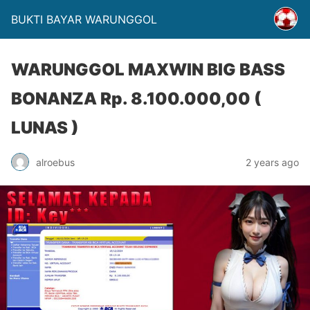
BUKTI BAYAR WARUNGGOL
WARUNGGOL MAXWIN BIG BASS
BONANZA Rp. 8.100.000,00 (
LUNAS )
alroebus
2 years ago