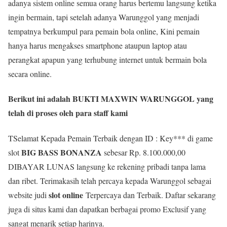
adanya sistem online semua orang harus bertemu langsung ketika
ingin bermain, tapi setelah adanya Warunggol yang menjadi
tempatnya berkumpul para pemain bola online, Kini pemain
hanya harus mengakses smartphone ataupun laptop atau
perangkat apapun yang terhubung internet untuk bermain bola
secara online.
Berikut ini adalah BUKTI MAXWIN WARUNGGOL yang
telah di proses oleh para staff kami
TSelamat Kepada Pemain Terbaik dengan ID : Key*** di game
BIG BASS BONANZA
slot
sebesar Rp. 8.100.000,00
DIBAYAR LUNAS langsung ke rekening pribadi tanpa lama
dan ribet. Terimakasih telah percaya kepada Warunggol sebagai
slot online
website judi
Terpercaya dan Terbaik. Daftar sekarang
juga di situs kami dan dapatkan berbagai promo Exclusif yang
sangat menarik setiap harinya.