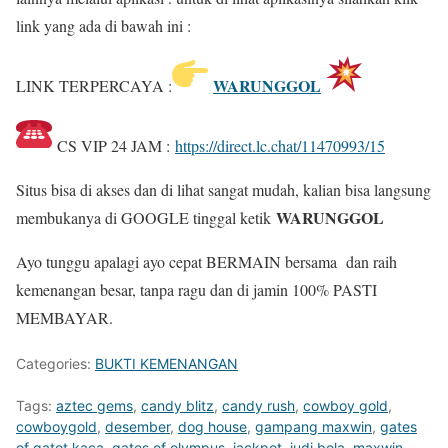
link yang ada di bawah ini :
WARUNGGOL
LINK TERPERCAYA :
CS VIP 24 JAM :
https://direct.lc.chat/11470993/15
Situs bisa di akses dan di lihat sangat mudah, kalian bisa langsung
WARUNGGOL
membukanya di GOOGLE tinggal ketik
Ayo tunggu apalagi ayo cepat BERMAIN bersama dan raih
kemenangan besar, tanpa ragu dan di jamin 100% PASTI
MEMBAYAR.
Categories:
BUKTI KEMENANGAN
Tags:
aztec gems
,
candy blitz
,
candy rush
,
cowboy gold
,
cowboygold
,
desember
,
dog house
,
gampang maxwin
,
gates
of gatot kaca
,
gates of olympus
,
jackpot
,
judi bola
,
maxwin
,