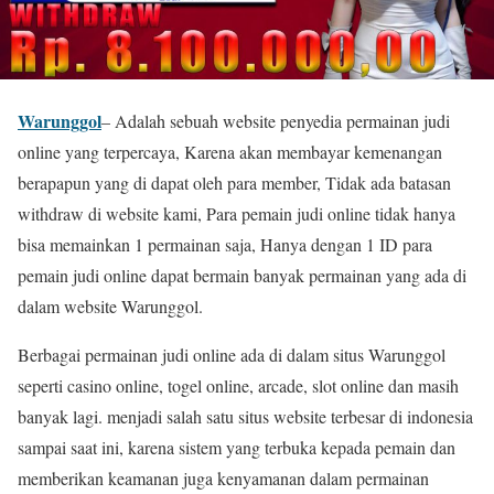
Warunggol
– Adalah sebuah website penyedia permainan judi
online yang terpercaya, Karena akan membayar kemenangan
berapapun yang di dapat oleh para member, Tidak ada batasan
withdraw di website kami, Para pemain judi online tidak hanya
bisa memainkan 1 permainan saja, Hanya dengan 1 ID para
pemain judi online dapat bermain banyak permainan yang ada di
dalam website Warunggol.
Berbagai permainan judi online ada di dalam situs Warunggol
seperti casino online, togel online, arcade, slot online dan masih
banyak lagi. menjadi salah satu situs website terbesar di indonesia
sampai saat ini, karena sistem yang terbuka kepada pemain dan
memberikan keamanan juga kenyamanan dalam permainan