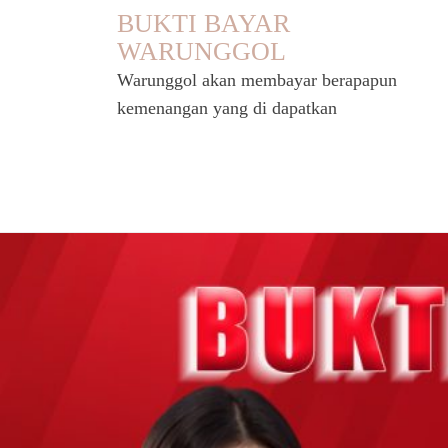
Skip
BUKTI BAYAR
to
WARUNGGOL
content
Warunggol akan membayar berapapun
kemenangan yang di dapatkan