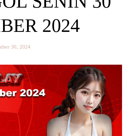
L SENIN 30
BER 2024
ber 30, 2024