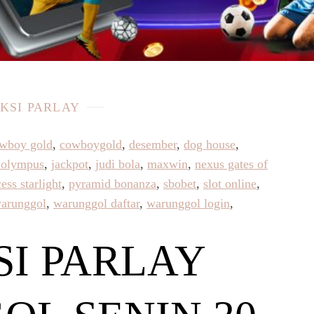
KSI PARLAY
wboy gold
,
cowboygold
,
desember
,
dog house
,
f olympus
,
jackpot
,
judi bola
,
maxwin
,
nexus gates of
ess starlight
,
pyramid bonanza
,
sbobet
,
slot online
,
arunggol
,
warunggol daftar
,
warunggol login
,
SI PARLAY