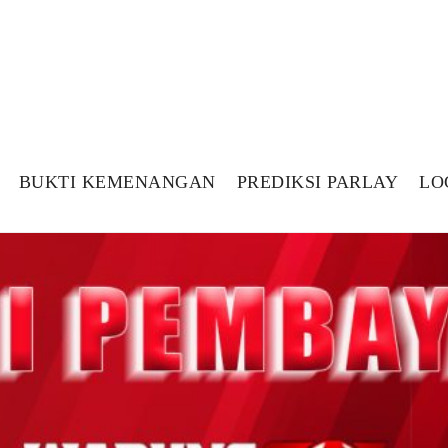
BUKTI KEMENANGAN
PREDIKSI PARLAY
LO