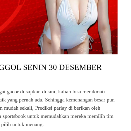
GGOL SENIN 30 DESEMBER
at gacor di sajikan di sini, kalian bisa menikmati
rbaik yang pernah ada, Sehingga kemenangan besar pun
n mudah sekali, Prediksi parlay di berikan oleh
portsbook untuk memudahkan mereka memilih tim
 pilih untuk menang.