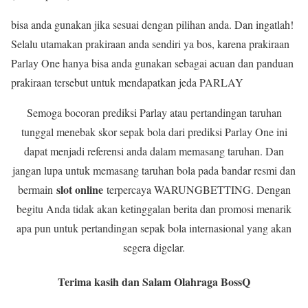
bisa anda gunakan jika sesuai dengan pilihan anda. Dan ingatlah!
Selalu utamakan prakiraan anda sendiri ya bos, karena prakiraan
Parlay One hanya bisa anda gunakan sebagai acuan dan panduan
prakiraan tersebut untuk mendapatkan jeda PARLAY
Semoga bocoran prediksi Parlay atau pertandingan taruhan
tunggal menebak skor sepak bola dari prediksi Parlay One ini
dapat menjadi referensi anda dalam memasang taruhan. Dan
jangan lupa untuk memasang taruhan bola pada bandar resmi dan
slot online
bermain
terpercaya WARUNGBETTING. Dengan
begitu Anda tidak akan ketinggalan berita dan promosi menarik
apa pun untuk pertandingan sepak bola internasional yang akan
segera digelar.
Terima kasih dan Salam Olahraga BossQ