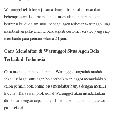
Warunggol telah bekerja sama dengan bank lokal besar dan
beberapa e-wallet ternama untuk memudahkan para pemain
bertransaksi di dalam situs, Sebagai agen terbesar Warunggol juga
memberikan pelayanan terbaik seperti customer service yang siap
membantu para pemain selama 24 jam.
Cara Mendaftar di Warunggol Situs Agen Bola
Terbaik di Indonesia
Cara melakukan pendaftaran di Warunggol sangatlah mudah
sekali, sebagai situs agen bola terbaik warunggol memudahkan
calon pemain bola online bisa mendaftar hanya dengan melalui
livechat, Karyawan profesional Warunggol akan mendaftarkan
diri kalian dengan cepat hanya 1 menit pembuat id dan password
pasti selesai.