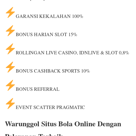
GARANSI KEKALAHAN 100%
BONUS HARIAN SLOT 15%
ROLLINGAN LIVE CASINO, IDNLIVE & SLOT 0,8%
BONUS CASHBACK SPORTS 10%
BONUS REFERRAL
EVENT SCATTER PRAGMATIC
Warunggol Situs Bola Online Dengan