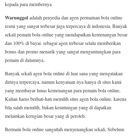
kepada para membernya.
Warunggol
adalah penyedia dan agen permainan bola online
resmi yang sangat terbesar juga terpercaya di indonesia, Banyak
sekali pemain bola online yang mendapatkan kemenangan besar
dan 100% di bayar. sebagai agen terbesar selalu memberikan
bonus dan promo menarik yang sangat menguntungkan para
pemain di dalamnya.
Banyak sekali agen bola online di luar sana yang mengatakan
dirinya terpercaya, namun kenyataan nya hanya di situs kami
yang membayar lunas kemenangan para pemain bola online,
Kalian harus berhati-hati memilih situs agen bola online, karena
bila salah memilih, bukan keuntungan yang di dapatkan
melainkan kerugian besar yang di peroleh.
Bermain bola online sangatlah menyenangkan sekali, Sebelum