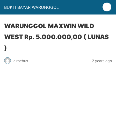
BUKTI BAYAR WARUNGGOL
WARUNGGOL MAXWIN WILD
WEST Rp. 5.000.000,00 ( LUNAS
)
alroebus
2 years ago