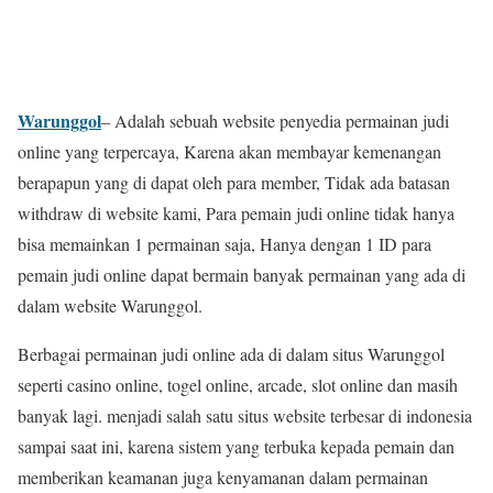
Warunggol
– Adalah sebuah website penyedia permainan judi
online yang terpercaya, Karena akan membayar kemenangan
berapapun yang di dapat oleh para member, Tidak ada batasan
withdraw di website kami, Para pemain judi online tidak hanya
bisa memainkan 1 permainan saja, Hanya dengan 1 ID para
pemain judi online dapat bermain banyak permainan yang ada di
dalam website Warunggol.
Berbagai permainan judi online ada di dalam situs Warunggol
seperti casino online, togel online, arcade, slot online dan masih
banyak lagi. menjadi salah satu situs website terbesar di indonesia
sampai saat ini, karena sistem yang terbuka kepada pemain dan
memberikan keamanan juga kenyamanan dalam permainan