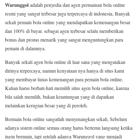
Warunggol
adalah penyedia dan agen permainan bola online
resmi yang sangat terbesar juga terpercaya di indonesia, Banyak
sekali pemain bola online yang mendapatkan kemenangan besar
dan 100% di bayar. sebagai agen terbesar selalu memberikan
bonus dan promo menarik yang sangat menguntungkan para
pemain di dalamnya.
Banyak sekali agen bola online di luar sana yang mengatakan
dirinya terpercaya, namun kenyataan nya hanya di situs kami
yang membayar lunas kemenangan para pemain bola online,
Kalian harus berhati-hati memilih situs agen bola online, karena
bila salah memilih, bukan keuntungan yang di dapatkan
melainkan kerugian besar yang di peroleh.
Bermain bola online sangatlah menyenangkan sekali, Sebelum
adanya sistem online semua orang harus bertemu langsung ketika
ingin bermain, tapi setelah adanya Warunggol yang menjadi