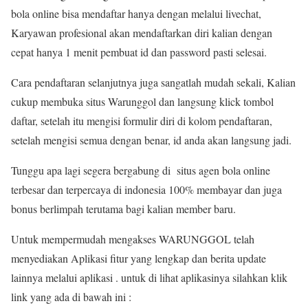
bola online bisa mendaftar hanya dengan melalui livechat,
Karyawan profesional akan mendaftarkan diri kalian dengan
cepat hanya 1 menit pembuat id dan password pasti selesai.
Cara pendaftaran selanjutnya juga sangatlah mudah sekali, Kalian
cukup membuka situs Warunggol dan langsung klick tombol
daftar, setelah itu mengisi formulir diri di kolom pendaftaran,
setelah mengisi semua dengan benar, id anda akan langsung jadi.
Tunggu apa lagi segera bergabung di situs agen bola online
terbesar dan terpercaya di indonesia 100% membayar dan juga
bonus berlimpah terutama bagi kalian member baru.
Untuk mempermudah mengakses WARUNGGOL telah
menyediakan Aplikasi fitur yang lengkap dan berita update
lainnya melalui aplikasi . untuk di lihat aplikasinya silahkan klik
link yang ada di bawah ini :