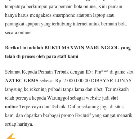
tempatnya berkumpul para pemain bola online, Kini pemain
hanya harus mengakses smartphone ataupun laptop atau
perangkat apapun yang terhubung internet untuk bermain bola
secara online.
Berikut ini adalah BUKTI MAXWIN WARUNGGOL yang
telah di proses oleh para staff kami
Selamat Kepada Pemain Terbaik dengan ID : Pra*** di game slot
AZTEC GEMS
sebesar Rp. 7.000.000,00 DIBAYAR LUNAS
langsung ke rekening pribadi tanpa lama dan ribet. Terimakasih
slot
telah percaya kepada Warunggol sebagai website judi
online
Terpercaya dan Terbaik. Daftar sekarang juga di situs
kami dan dapatkan berbagai promo Exclusif yang sangat menarik
setiap harinya.