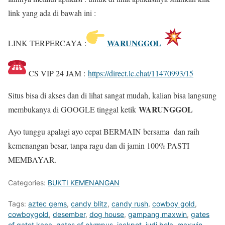
link yang ada di bawah ini :
WARUNGGOL
LINK TERPERCAYA :
CS VIP 24 JAM :
https://direct.lc.chat/11470993/15
Situs bisa di akses dan di lihat sangat mudah, kalian bisa langsung
WARUNGGOL
membukanya di GOOGLE tinggal ketik
Ayo tunggu apalagi ayo cepat BERMAIN bersama dan raih
kemenangan besar, tanpa ragu dan di jamin 100% PASTI
MEMBAYAR.
Categories:
BUKTI KEMENANGAN
Tags:
aztec gems
,
candy blitz
,
candy rush
,
cowboy gold
,
cowboygold
,
desember
,
dog house
,
gampang maxwin
,
gates
of gatot kaca
,
gates of olympus
,
jackpot
,
judi bola
,
maxwin
,