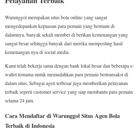
Pelayanan Terbaik
Warunggol merupakan situs bola online yang sangat
mengedepankan kepuasan para pemain yang bermain di
dalamnya, banyak sekali member di berikan kemenangan yang
sangat besar sehingga banyak dari mereka memposting hasil
kemenangan nya di social media.
Kami telah bekerja sama dengan bank lokal besar dan beberapa e-
wallet ternama untuk memudahkan para pemain bertransaksi di
dalam situs, Sebagai agen terbesar juga memberikan pelayanan
terbaik seperti customer service yang siap membantu para pemain
selama 24 jam.
Cara Mendaftar di Warunggol Situs Agen Bola
Terbaik di Indonesia