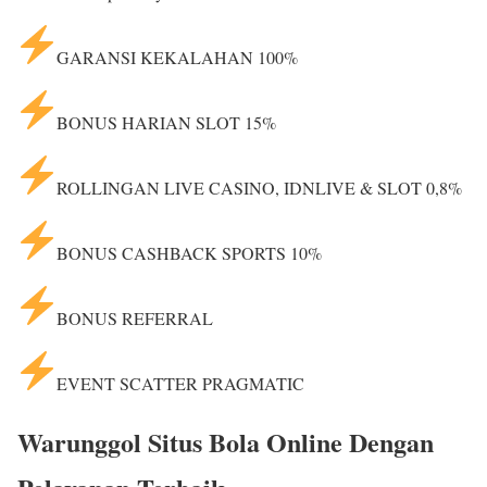
GARANSI KEKALAHAN 100%
BONUS HARIAN SLOT 15%
ROLLINGAN LIVE CASINO, IDNLIVE & SLOT 0,8%
BONUS CASHBACK SPORTS 10%
BONUS REFERRAL
EVENT SCATTER PRAGMATIC
Warunggol Situs Bola Online Dengan