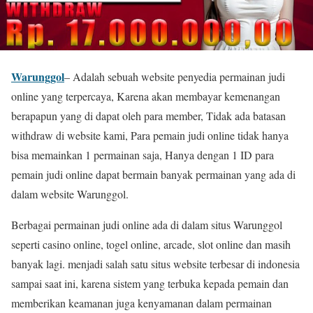
Warunggol
– Adalah sebuah website penyedia permainan judi
online yang terpercaya, Karena akan membayar kemenangan
berapapun yang di dapat oleh para member, Tidak ada batasan
withdraw di website kami, Para pemain judi online tidak hanya
bisa memainkan 1 permainan saja, Hanya dengan 1 ID para
pemain judi online dapat bermain banyak permainan yang ada di
dalam website Warunggol.
Berbagai permainan judi online ada di dalam situs Warunggol
seperti casino online, togel online, arcade, slot online dan masih
banyak lagi. menjadi salah satu situs website terbesar di indonesia
sampai saat ini, karena sistem yang terbuka kepada pemain dan
memberikan keamanan juga kenyamanan dalam permainan