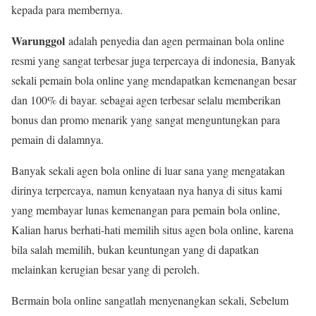
kepada para membernya.
Warunggol
adalah penyedia dan agen permainan bola online
resmi yang sangat terbesar juga terpercaya di indonesia, Banyak
sekali pemain bola online yang mendapatkan kemenangan besar
dan 100% di bayar. sebagai agen terbesar selalu memberikan
bonus dan promo menarik yang sangat menguntungkan para
pemain di dalamnya.
Banyak sekali agen bola online di luar sana yang mengatakan
dirinya terpercaya, namun kenyataan nya hanya di situs kami
yang membayar lunas kemenangan para pemain bola online,
Kalian harus berhati-hati memilih situs agen bola online, karena
bila salah memilih, bukan keuntungan yang di dapatkan
melainkan kerugian besar yang di peroleh.
Bermain bola online sangatlah menyenangkan sekali, Sebelum