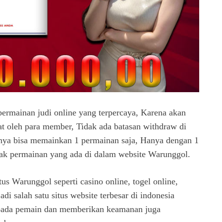
permainan judi online yang terpercaya, Karena akan
 oleh para member, Tidak ada batasan withdraw di
hanya bisa memainkan 1 permainan saja, Hanya dengan 1
yak permainan yang ada di dalam website Warunggol.
us Warunggol seperti casino online, togel online,
di salah satu situs website terbesar di indonesia
kepada pemain dan memberikan keamanan juga