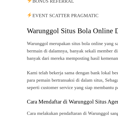
BONUS REFERRAL
EVENT SCATTER PRAGMATIC
Warunggol Situs Bola Online 
Warunggol merupakan situs bola online yang 
bermain di dalamnya, banyak sekali member di
banyak dari mereka memposting hasil kemenang
Kami telah bekerja sama dengan bank lokal be
para pemain bertransaksi di dalam situs, Sebag
seperti customer service yang siap membantu 
Cara Mendaftar di Warunggol Situs Agen
Cara melakukan pendaftaran di Warunggol sanga