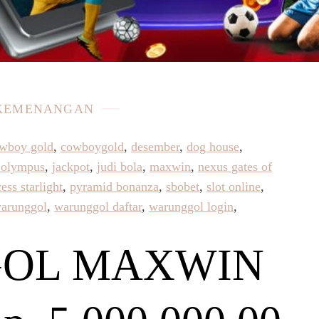
 KEMENANGAN
wboy gold
,
cowboygold
,
desember
,
dog house
,
f olympus
,
jackpot
,
judi bola
,
maxwin
,
nexus gates of
ess starlight
,
pyramid bonanza
,
sbobet
,
slot online
,
arunggol
,
warunggol daftar
,
warunggol login
,
OL MAXWIN