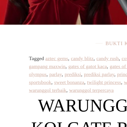
BUKTI
Tagged
aztec gems
,
candy blitz
,
candy rush
,
co
gampang maxwin
,
gates of gatot kaca
,
gates o
olympus
,
parlay
,
prediksi
,
prediksi parlay
,
princ
sportsbook
,
sweet bonanza
,
twilight princess
,
w
warunggol terbaik
,
warunggol terpercaya
WARUNGG