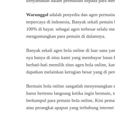
kenyamanan dalam permainan kepada para me
Warunggol
adalah penyedia dan agen permainan
terpercaya di indonesia, Banyak sekali pemai
100% di bayar. sebagai agen terbesar selalu 
menguntungkan para pemain di dalamnya.
Banyak sekali agen bola online di luar sana y
nya hanya di situs kami yang membayar lunas 
berhati-hati memilih situs agen bola online, k
dapatkan melainkan kerugian besar yang di per
Bermain bola online sangatlah menyenangkan s
harus bertemu langsung ketika ingin bermain, 
berkumpul para pemain bola online, Kini pema
atau perangkat apapun yang terhubung internet 