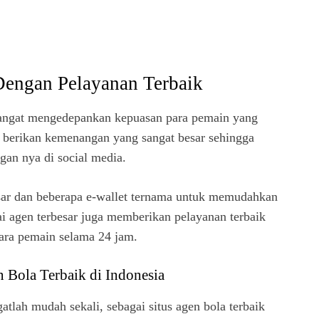
Dengan Pelayanan Terbaik
sangat mengedepankan kepuasan para pemain yang
 berikan kemenangan yang sangat besar sehingga
an nya di social media.
sar dan beberapa e-wallet ternama untuk memudahkan
ai agen terbesar juga memberikan pelayanan terbaik
para pemain selama 24 jam.
 Bola Terbaik di Indonesia
tlah mudah sekali, sebagai situs agen bola terbaik