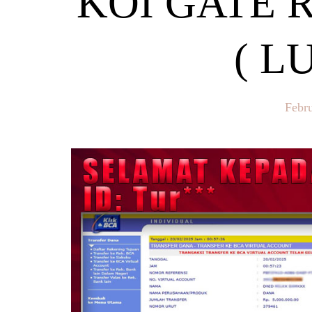
KOI GATE Rp
( L
Febr