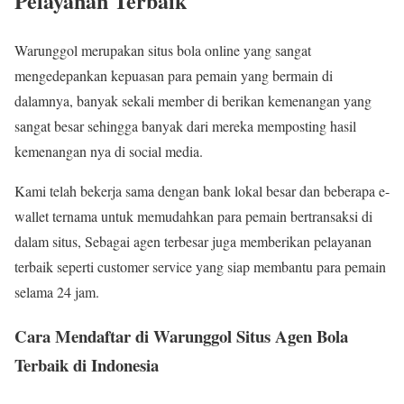
Pelayanan Terbaik
Warunggol merupakan situs bola online yang sangat
mengedepankan kepuasan para pemain yang bermain di
dalamnya, banyak sekali member di berikan kemenangan yang
sangat besar sehingga banyak dari mereka memposting hasil
kemenangan nya di social media.
Kami telah bekerja sama dengan bank lokal besar dan beberapa e-
wallet ternama untuk memudahkan para pemain bertransaksi di
dalam situs, Sebagai agen terbesar juga memberikan pelayanan
terbaik seperti customer service yang siap membantu para pemain
selama 24 jam.
Cara Mendaftar di Warunggol Situs Agen Bola
Terbaik di Indonesia