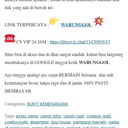
link yang ada di bawah ini :
WARUNGGOL
LINK TERPERCAYA :
CS VIP 24 JAM :
https://direct.lc.chat/11470993/15
Situs bisa di akses dan di lihat sangat mudah, kalian bisa langsung
WARUNGGOL
membukanya di GOOGLE tinggal ketik
Ayo tunggu apalagi ayo cepat BERMAIN bersama dan raih
kemenangan besar, tanpa ragu dan di jamin 100% PASTI
MEMBAYAR.
Categories:
BUKTI KEMENANGAN
Tags:
aztec gems
,
candy blitz
,
candy rush
,
cowboy gold
,
cowboygold
,
desember
,
dog house
,
gampang maxwin
,
gates
of gatot kaca
,
gates of olympus
,
jackpot
,
judi bola
,
maxwin
,