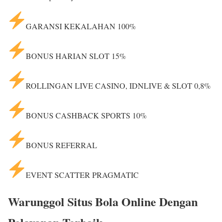
GARANSI KEKALAHAN 100%
BONUS HARIAN SLOT 15%
ROLLINGAN LIVE CASINO, IDNLIVE & SLOT 0,8%
BONUS CASHBACK SPORTS 10%
BONUS REFERRAL
EVENT SCATTER PRAGMATIC
Warunggol Situs Bola Online Dengan