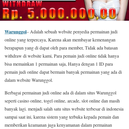
Warunggol
– Adalah sebuah website penyedia permainan judi
online yang terpercaya, Karena akan membayar kemenangan
berapapun yang di dapat oleh para member, Tidak ada batasan
withdraw di website kami, Para pemain judi online tidak hanya
bisa memainkan 1 permainan saja, Hanya dengan 1 ID para
pemain judi online dapat bermain banyak permainan yang ada di
dalam website Warunggol.
Berbagai permainan judi online ada di dalam situs Warunggol
seperti casino online, togel online, arcade, slot online dan masih
banyak lagi. menjadi salah satu situs website terbesar di indonesia
sampai saat ini, karena sistem yang terbuka kepada pemain dan
memberikan keamanan juga kenyamanan dalam permainan