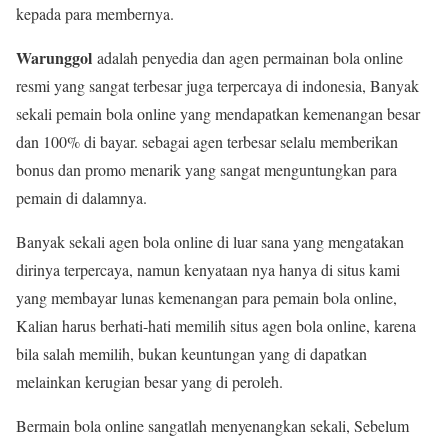
kepada para membernya.
Warunggol
adalah penyedia dan agen permainan bola online
resmi yang sangat terbesar juga terpercaya di indonesia, Banyak
sekali pemain bola online yang mendapatkan kemenangan besar
dan 100% di bayar. sebagai agen terbesar selalu memberikan
bonus dan promo menarik yang sangat menguntungkan para
pemain di dalamnya.
Banyak sekali agen bola online di luar sana yang mengatakan
dirinya terpercaya, namun kenyataan nya hanya di situs kami
yang membayar lunas kemenangan para pemain bola online,
Kalian harus berhati-hati memilih situs agen bola online, karena
bila salah memilih, bukan keuntungan yang di dapatkan
melainkan kerugian besar yang di peroleh.
Bermain bola online sangatlah menyenangkan sekali, Sebelum