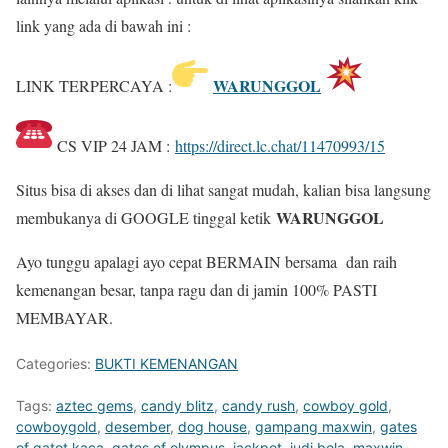
link yang ada di bawah ini :
WARUNGGOL
LINK TERPERCAYA :
CS VIP 24 JAM :
https://direct.lc.chat/11470993/15
Situs bisa di akses dan di lihat sangat mudah, kalian bisa langsung
WARUNGGOL
membukanya di GOOGLE tinggal ketik
Ayo tunggu apalagi ayo cepat BERMAIN bersama dan raih
kemenangan besar, tanpa ragu dan di jamin 100% PASTI
MEMBAYAR.
Categories:
BUKTI KEMENANGAN
Tags:
aztec gems
,
candy blitz
,
candy rush
,
cowboy gold
,
cowboygold
,
desember
,
dog house
,
gampang maxwin
,
gates
of gatot kaca
,
gates of olympus
,
jackpot
,
judi bola
,
maxwin
,