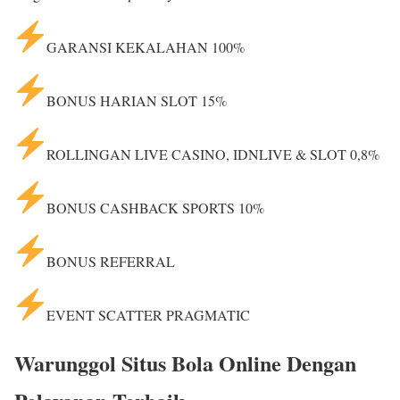
GARANSI KEKALAHAN 100%
BONUS HARIAN SLOT 15%
ROLLINGAN LIVE CASINO, IDNLIVE & SLOT 0,8%
BONUS CASHBACK SPORTS 10%
BONUS REFERRAL
EVENT SCATTER PRAGMATIC
Warunggol Situs Bola Online Dengan