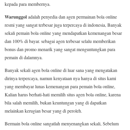
kepada para membernya.
Warunggol
adalah penyedia dan agen permainan bola online
resmi yang sangat terbesar juga terpercaya di indonesia, Banyak
sekali pemain bola online yang mendapatkan kemenangan besar
dan 100% di bayar. sebagai agen terbesar selalu memberikan
bonus dan promo menarik yang sangat menguntungkan para
pemain di dalamnya.
Banyak sekali agen bola online di luar sana yang mengatakan
dirinya terpercaya, namun kenyataan nya hanya di situs kami
yang membayar lunas kemenangan para pemain bola online,
Kalian harus berhati-hati memilih situs agen bola online, karena
bila salah memilih, bukan keuntungan yang di dapatkan
melainkan kerugian besar yang di peroleh.
Bermain bola online sangatlah menyenangkan sekali, Sebelum