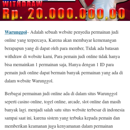
Warunggol
– Adalah sebuah website penyedia permainan judi
online yang terpercaya, Karena akan membayar kemenangan
berapapun yang di dapat oleh para member, Tidak ada batasan
withdraw di website kami, Para pemain judi online tidak hanya
bisa memainkan 1 permainan saja, Hanya dengan 1 ID para
pemain judi online dapat bermain banyak permainan yang ada di
dalam website Warunggol.
Berbagai permainan judi online ada di dalam situs Warunggol
seperti casino online, togel online, arcade, slot online dan masih
banyak lagi. menjadi salah satu situs website terbesar di indonesia
sampai saat ini, karena sistem yang terbuka kepada pemain dan
memberikan keamanan juga kenyamanan dalam permainan