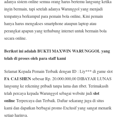
adanya sistem online semua orang harus bertemu langsung ketika
ingin bermain, tapi setelah adanya Warunggol yang menjadi
tempatnya berkumpul para pemain bola online, Kini pemain
hanya harus mengakses smartphone ataupun laptop atau
perangkat apapun yang terhubung internet untuk bermain bola
secara online.
Berikut ini adalah BUKTI MAXWIN WARUNGGOL yang
telah di proses oleh para staff kami
Selamat Kepada Pemain Terbaik dengan ID : Liy*** di game slot
FA CAI SHEN
sebesar Rp. 20.000.000,00 DIBAYAR LUNAS
langsung ke rekening pribadi tanpa lama dan ribet. Terimakasih
slot
telah percaya kepada Warunggol sebagai website judi
online
Terpercaya dan Terbaik. Daftar sekarang juga di situs
kami dan dapatkan berbagai promo Exclusif yang sangat menarik
setiap harinya.