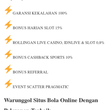
GARANSI KEKALAHAN 100%
BONUS HARIAN SLOT 15%
ROLLINGAN LIVE CASINO, IDNLIVE & SLOT 0,8%
BONUS CASHBACK SPORTS 10%
BONUS REFERRAL
EVENT SCATTER PRAGMATIC
Warunggol Situs Bola Online Dengan