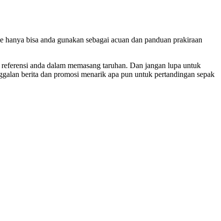
One hanya bisa anda gunakan sebagai acuan dan panduan prakiraan
i referensi anda dalam memasang taruhan. Dan jangan lupa untuk
an berita dan promosi menarik apa pun untuk pertandingan sepak