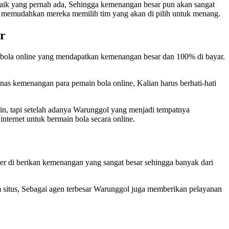
erbaik yang pernah ada, Sehingga kemenangan besar pun akan sangat
 memudahkan mereka memilih tim yang akan di pilih untuk menang.
r
in bola online yang mendapatkan kemenangan besar dan 100% di bayar.
as kemenangan para pemain bola online, Kalian harus berhati-hati
in, tapi setelah adanya Warunggol yang menjadi tempatnya
ternet untuk bermain bola secara online.
r di berikan kemenangan yang sangat besar sehingga banyak dari
m situs, Sebagai agen terbesar Warunggol juga memberikan pelayanan