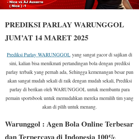
PREDIKSI PARLAY WARUNGGOL
JUM’AT 14 MARET 2025
Prediksi Parlay WARUNGGOL
yang sangat gacor di sajikan di
sini, kalian bisa menikmati pertandingan bola dengan prediksi
parlay terbaik yang pernah ada, Sehingga kemenangan besar pun
akan sangat mudah sekali di raik dengan mudah sekali, Prediksi
parlay di berikan oleh WARUNGGOL untuk membantu para
pemain sportsbook untuk memudahkan mereka memilih tim yang
akan di pilih untuk menang.
Warunggol : Agen Bola Online Terbesar
dan Terpercaya di Indonesia 100%