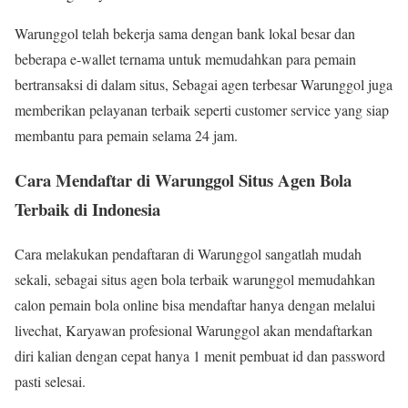
Warunggol telah bekerja sama dengan bank lokal besar dan
beberapa e-wallet ternama untuk memudahkan para pemain
bertransaksi di dalam situs, Sebagai agen terbesar Warunggol juga
memberikan pelayanan terbaik seperti customer service yang siap
membantu para pemain selama 24 jam.
Cara Mendaftar di Warunggol Situs Agen Bola
Terbaik di Indonesia
Cara melakukan pendaftaran di Warunggol sangatlah mudah
sekali, sebagai situs agen bola terbaik warunggol memudahkan
calon pemain bola online bisa mendaftar hanya dengan melalui
livechat, Karyawan profesional Warunggol akan mendaftarkan
diri kalian dengan cepat hanya 1 menit pembuat id dan password
pasti selesai.