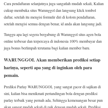
Cara pendaftaran selanjutnya juga sangatlah mudah sekali, Kalian
cukup membuka situs Warunggol dan langsung klick tombol
daftar, setelah itu mengisi formulir diri di kolom pendaftaran,
setelah mengisi semua dengan benar, id anda akan langsung jadi.
Tunggu apa lagi segera bergabung di Warunggol situs agen bola
online terbesar dan terpercaya di indonesia 100% membayar dan
juga bonus berlimpah terutama bagi kalian member baru.
WARUNGGOL Akan memberikan prediksi setiap
harinya, seperti apa yang di inginkan oleh para
pemain.
Prediksi Parlay WARUNGGOL yang sangat gacor di sajikan di
sini, kalian bisa menikmati pertandingan bola dengan prediksi
parlay terbaik yang pernah ada, Sehingga kemenangan besar pun
akan sangat mudah sekali di raik dengan mudah sekali, Prediksi