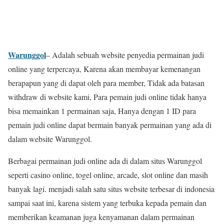
Warunggol
– Adalah sebuah website penyedia permainan judi
online yang terpercaya, Karena akan membayar kemenangan
berapapun yang di dapat oleh para member, Tidak ada batasan
withdraw di website kami, Para pemain judi online tidak hanya
bisa memainkan 1 permainan saja, Hanya dengan 1 ID para
pemain judi online dapat bermain banyak permainan yang ada di
dalam website Warunggol.
Berbagai permainan judi online ada di dalam situs Warunggol
seperti casino online, togel online, arcade, slot online dan masih
banyak lagi. menjadi salah satu situs website terbesar di indonesia
sampai saat ini, karena sistem yang terbuka kepada pemain dan
memberikan keamanan juga kenyamanan dalam permainan