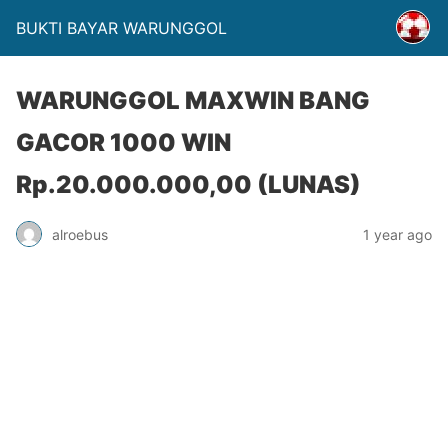
BUKTI BAYAR WARUNGGOL
WARUNGGOL MAXWIN BANG
GACOR 1000 WIN
Rp.20.000.000,00 (LUNAS)
alroebus
1 year ago