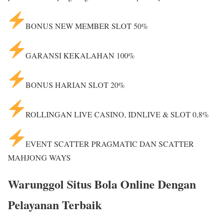
BONUS NEW MEMBER SLOT 50%
GARANSI KEKALAHAN 100%
BONUS HARIAN SLOT 20%
ROLLINGAN LIVE CASINO, IDNLIVE & SLOT 0,8%
EVENT SCATTER PRAGMATIC DAN SCATTER
MAHJONG WAYS
Warunggol Situs Bola Online Dengan
Pelayanan Terbaik