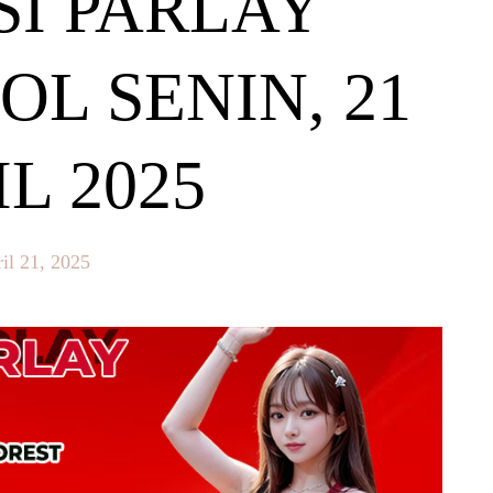
SI PARLAY
L SENIN, 21
L 2025
il 21, 2025