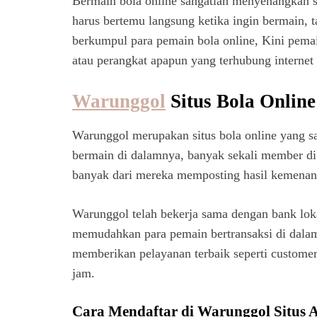
Bermain bola online sangatlah menyenangkan s
harus bertemu langsung ketika ingin bermain, 
berkumpul para pemain bola online, Kini pema
atau perangkat apapun yang terhubung internet 
Warunggol
Situs Bola Onlin
Warunggol merupakan situs bola online yang 
bermain di dalamnya, banyak sekali member di
banyak dari mereka memposting hasil kemenang
Warunggol telah bekerja sama dengan bank loka
memudahkan para pemain bertransaksi di dalam
memberikan pelayanan terbaik seperti custome
jam.
Cara Mendaftar di Warunggol Situs A