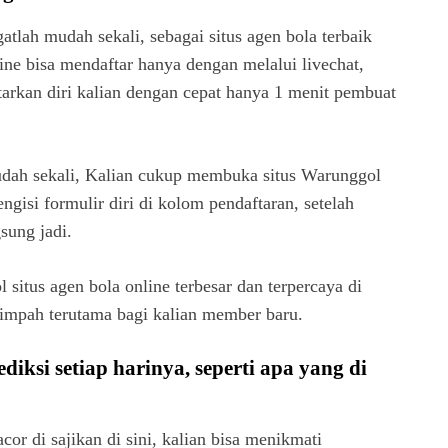
tlah mudah sekali, sebagai situs agen bola terbaik
e bisa mendaftar hanya dengan melalui livechat,
rkan diri kalian dengan cepat hanya 1 menit pembuat
mudah sekali, Kalian cukup membuka situs Warunggol
engisi formulir diri di kolom pendaftaran, setelah
sung jadi.
situs agen bola online terbesar dan terpercaya di
impah terutama bagi kalian member baru.
ksi setiap harinya, seperti apa yang di
cor di sajikan di sini, kalian bisa menikmati