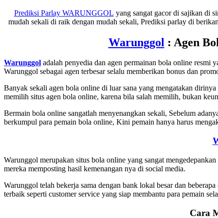
Prediksi Parlay WARUNGGOL
yang sangat gacor di sajikan di s
mudah sekali di raik dengan mudah sekali, Prediksi parlay di b
Warunggol
: Agen Bo
Warunggol
adalah penyedia dan agen permainan bola online resmi y
Warunggol sebagai agen terbesar selalu memberikan bonus dan prom
Banyak sekali agen bola online di luar sana yang mengatakan diriny
memilih situs agen bola online, karena bila salah memilih, bukan keu
Bermain bola online sangatlah menyenangkan sekali, Sebelum adanya 
berkumpul para pemain bola online, Kini pemain hanya harus mengaks
W
Warunggol merupakan situs bola online yang sangat mengedepankan 
mereka memposting hasil kemenangan nya di social media.
Warunggol telah bekerja sama dengan bank lokal besar dan beberapa
terbaik seperti customer service yang siap membantu para pemain sel
Cara M