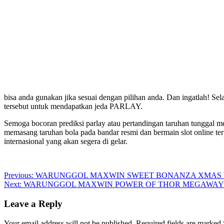
bisa anda gunakan jika sesuai dengan pilihan anda. Dan ingatlah! Se
tersebut untuk mendapatkan jeda PARLAY.
Semoga bocoran prediksi parlay atau pertandingan taruhan tunggal m
memasang taruhan bola pada bandar resmi dan bermain slot online te
internasional yang akan segera di gelar.
Post
Previous:
WARUNGGOL MAXWIN SWEET BONANZA XMAS WIN 
Next:
WARUNGGOL MAXWIN POWER OF THOR MEGAWAYS WIN
navigation
Leave a Reply
Your email address will not be published.
Required fields are marked