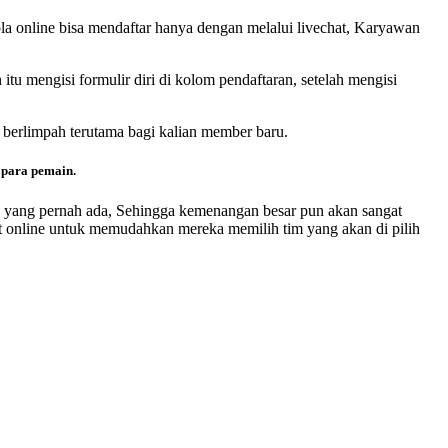
a online bisa mendaftar hanya dengan melalui livechat, Karyawan
tu mengisi formulir diri di kolom pendaftaran, setelah mengisi
 berlimpah terutama bagi kalian member baru.
 para pemain.
baik yang pernah ada, Sehingga kemenangan besar pun akan sangat
 online untuk memudahkan mereka memilih tim yang akan di pilih