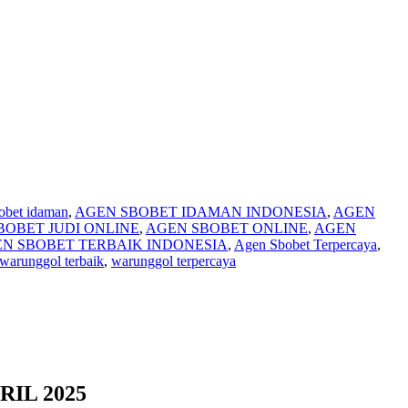
obet idaman
,
AGEN SBOBET IDAMAN INDONESIA
,
AGEN
BOBET JUDI ONLINE
,
AGEN SBOBET ONLINE
,
AGEN
N SBOBET TERBAIK INDONESIA
,
Agen Sbobet Terpercaya
,
warunggol terbaik
,
warunggol terpercaya
IL 2025