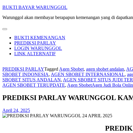
Skip
BUKTI BAYAR WARUNGGOL
to
Warunggol akan membayar berapapun kemenangan yang di dapatkan
content
BUKTI KEMENANGAN
PREDIKSI PARLAY
LOGIN WARUNGGOL
LINK ALTERNATIF
PREDIKSI PARLAY
Tagged
Agen Sbobet
,
agen sbobet andalan
,
AG
SBOBET INDONESIA
,
AGEN SBOBET INTERNASIONAL
,
age
SBOBET SITUS ANDALAN
,
AGEN SBOBET SITUS JUDI TE
AGEN SBOBET TERUPDATE
,
Agen SbobetAgen Judi Bola Onlin
PREDIKSI PARLAY WARUNGGOL KAMIS
April 24, 2025
PREDIK