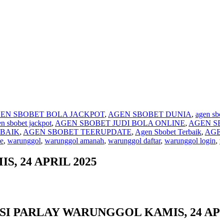
EN SBOBET BOLA JACKPOT
,
AGEN SBOBET DUNIA
,
agen sb
n sbobet jackpot
,
AGEN SBOBET JUDI BOLA ONLINE
,
AGEN S
RBAIK
,
AGEN SBOBET TEERUPDATE
,
Agen Sbobet Terbaik
,
AGE
e
,
warunggol
,
warunggol amanah
,
warunggol daftar
,
warunggol login
,
, 24 APRIL 2025
SI PARLAY WARUNGGOL KAMIS, 24 APR