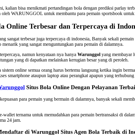
ini, kalian bisa menikmati pertandingan bola dengan prediksi parlay t
erikan oleh WARUNGGOL untuk membantu para pemain sportsbook untuk
la Online Terbesar dan Terpercaya di Ind
ang sangat terbesar juga terpercaya di indonesia, Banyak sekali pema
o menarik yang sangat menguntungkan para pemain di dalamnya.
a terpercaya, namun kenyataan nya hanya
Warunggol
yang membayar lun
ntungan yang di dapatkan melainkan kerugian besar yang di peroleh.
sistem online semua orang harus bertemu langsung ketika ingin berma
es smartphone ataupun laptop atau perangkat apapun yang terhubung in
arunggol
Situs Bola Online Dengan Pelayanan Terba
kepuasan para pemain yang bermain di dalamnya, banyak sekali membe
 e-wallet ternama untuk memudahkan para pemain bertransaksi di dala
ama 24 jam.
endaftar di Warunggol Situs Agen Bola Terbaik di In