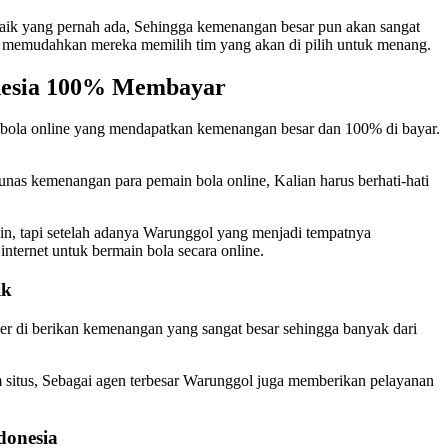
erbaik yang pernah ada, Sehingga kemenangan besar pun akan sangat
 memudahkan mereka memilih tim yang akan di pilih untuk menang.
onesia 100% Membayar
in bola online yang mendapatkan kemenangan besar dan 100% di bayar.
as kemenangan para pemain bola online, Kalian harus berhati-hati
in, tapi setelah adanya Warunggol yang menjadi tempatnya
ternet untuk bermain bola secara online.
ik
r di berikan kemenangan yang sangat besar sehingga banyak dari
m situs, Sebagai agen terbesar Warunggol juga memberikan pelayanan
donesia