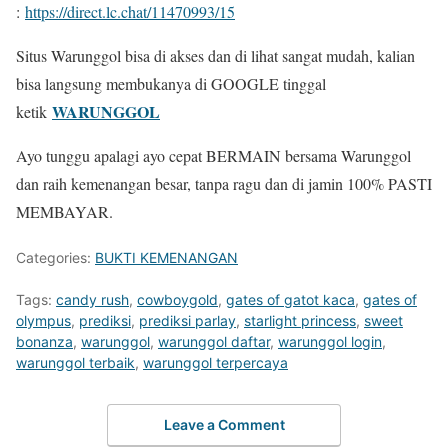
:
https://direct.lc.chat/11470993/15
Situs Warunggol bisa di akses dan di lihat sangat mudah, kalian
bisa langsung membukanya di GOOGLE tinggal
WARUNGGOL
ketik
Ayo tunggu apalagi ayo cepat BERMAIN bersama Warunggol
dan raih kemenangan besar, tanpa ragu dan di jamin 100% PASTI
MEMBAYAR.
Categories:
BUKTI KEMENANGAN
Tags:
candy rush
,
cowboygold
,
gates of gatot kaca
,
gates of
olympus
,
prediksi
,
prediksi parlay
,
starlight princess
,
sweet
bonanza
,
warunggol
,
warunggol daftar
,
warunggol login
,
warunggol terbaik
,
warunggol terpercaya
Leave a Comment