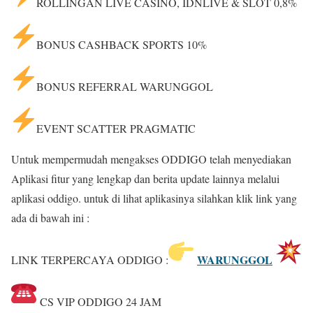
ROLLINGAN LIVE CASINO, IDNLIVE & SLOT 0,8%
BONUS CASHBACK SPORTS 10%
BONUS REFERRAL WARUNGGOL
EVENT SCATTER PRAGMATIC
Untuk mempermudah mengakses ODDIGO telah menyediakan
Aplikasi fitur yang lengkap dan berita update lainnya melalui
aplikasi oddigo. untuk di lihat aplikasinya silahkan klik link yang
ada di bawah ini :
WARUNGGOL
LINK TERPERCAYA ODDIGO :
CS VIP ODDIGO 24 JAM