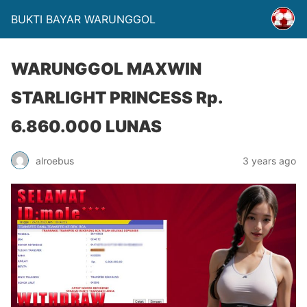
BUKTI BAYAR WARUNGGOL
WARUNGGOL MAXWIN
STARLIGHT PRINCESS Rp.
6.860.000 LUNAS
alroebus
3 years ago