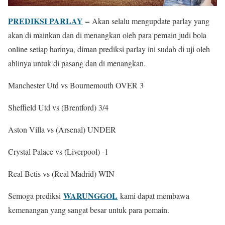
PREDIKSI PARLAY
–
Akan selalu mengupdate parlay yang
akan di mainkan dan di menangkan oleh para pemain judi bola
online setiap harinya, diman prediksi parlay ini sudah di uji oleh
ahlinya untuk di pasang dan di menangkan.
Manchester Utd vs Bournemouth OVER 3
Sheffield Utd vs (Brentford) 3/4
Aston Villa vs (Arsenal) UNDER
Crystal Palace vs (Liverpool) -1
Real Betis vs (Real Madrid) WIN
WARUNGGOL
Semoga prediksi
kami dapat membawa
kemenangan yang sangat besar untuk para pemain.