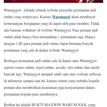
Warunggol– Adalah sebuah website penyedia permainan judi
Warunggol
online yang terpercaya, Karena
akan membayar
kemenangan berapapun yang di dapat oleh para member, Tidak
ada batasan withdraw di website Warunggol, Para pemain judi
online tidak hanya bisa memainkan 1 permainan saja, Hanya
dengan 1 ID para pemain judi online dapat bermain banyak
permainan yang ada di dalam website Warunggol.
Berbagai permainan judi online ada di dalam situs Warunggol
seperti casino online, togel online, arcade, slot online dan masih
banyak lagi. Warunggol menjadi salah satu situs website terbesar
di indonesia sampai saat ini, karena sistem yang terbuka kepada
pemain dan memberikan keamanan juga kenyamanan dalam
permainan kepada para membernya.
Berikut ini adalah BUKTI MAXWIN WARUNGGOL yang