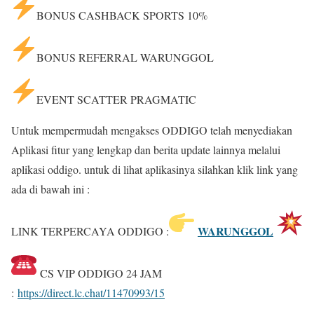
BONUS CASHBACK SPORTS 10%
BONUS REFERRAL WARUNGGOL
EVENT SCATTER PRAGMATIC
Untuk mempermudah mengakses ODDIGO telah menyediakan
Aplikasi fitur yang lengkap dan berita update lainnya melalui
aplikasi oddigo. untuk di lihat aplikasinya silahkan klik link yang
ada di bawah ini :
WARUNGGOL
LINK TERPERCAYA ODDIGO :
CS VIP ODDIGO 24 JAM
:
https://direct.lc.chat/11470993/15