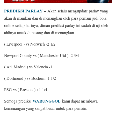
PREDIKSI PARLAY
–
Akan selalu mengupdate parlay yang
akan di mainkan dan di menangkan oleh para pemain judi bola
online setiap harinya, diman prediksi parlay ini sudah di uji oleh
ahlinya untuk di pasang dan di menangkan.
( Liverpool ) vs Norwich -2 1/2
Newport County vs ( Manchester Utd ) -2 3/4
( Atl. Madrid ) vs Valencia -1
( Dortmund ) vs Bochum -1 1/2
PSG vs ( Brestois ) +1 1/4
WARUNGGOL
Semoga prediksi
kami dapat membawa
kemenangan yang sangat besar untuk para pemain.