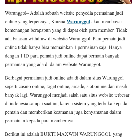
Warunggol– Adalah sebuah website penyedia permainan judi
Warunggol
online yang terpercaya, Karena
akan membayar
kemenangan berapapun yang di dapat oleh para member, Tidak
ada batasan withdraw di website Warunggol, Para pemain judi
online tidak hanya bisa memainkan 1 permainan saja, Hanya
dengan 1 ID para pemain judi online dapat bermain banyak
permainan yang ada di dalam website Warunggol.
Berbagai permainan judi online ada di dalam situs Warunggol
seperti casino online, togel online, arcade, slot online dan masih
banyak lagi. Warunggol menjadi salah satu situs website terbesar
di indonesia sampai saat ini, karena sistem yang terbuka kepada
pemain dan memberikan keamanan juga kenyamanan dalam
permainan kepada para membernya.
Berikut ini adalah BUKTI MAXWIN WARUNGGOL yang