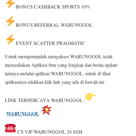
BONUS CASHBACK SPORTS 10%
BONUS REFERRAL WARUNGGOL
EVENT SCATTER PRAGMATIC
Untuk mempermudah mengakses WARUNGGOL telah
menyediakan Aplikasi fitur yang lengkap dan berita update
lainnya melalui aplikasi WARUNGGOL. untuk di lihat
aplikasinya silahkan klik link yang ada di bawah ini :
LINK TERPERCAYA WARUNGGOL :
WARUNGGOL
CS VIP WARUNGGOL 24 JAM