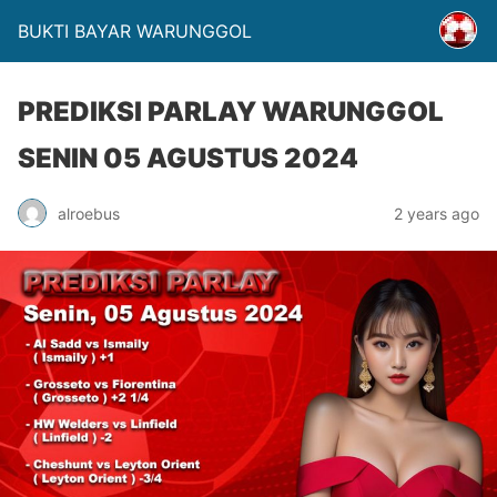
BUKTI BAYAR WARUNGGOL
PREDIKSI PARLAY WARUNGGOL
SENIN 05 AGUSTUS 2024
alroebus
2 years ago