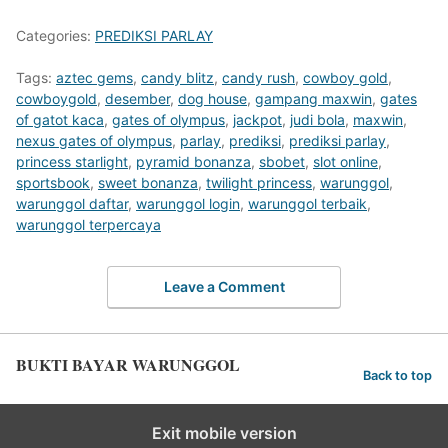
Categories:
PREDIKSI PARLAY
Tags:
aztec gems
,
candy blitz
,
candy rush
,
cowboy gold
,
cowboygold
,
desember
,
dog house
,
gampang maxwin
,
gates
of gatot kaca
,
gates of olympus
,
jackpot
,
judi bola
,
maxwin
,
nexus gates of olympus
,
parlay
,
prediksi
,
prediksi parlay
,
princess starlight
,
pyramid bonanza
,
sbobet
,
slot online
,
sportsbook
,
sweet bonanza
,
twilight princess
,
warunggol
,
warunggol daftar
,
warunggol login
,
warunggol terbaik
,
warunggol terpercaya
Leave a Comment
BUKTI BAYAR WARUNGGOL
Back to top
Exit mobile version