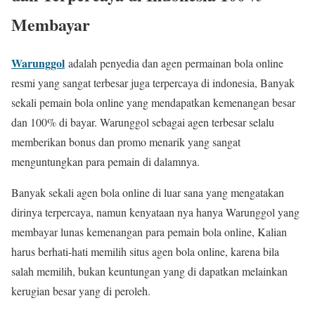
Membayar
Warunggol
adalah penyedia dan agen permainan bola online
resmi yang sangat terbesar juga terpercaya di indonesia, Banyak
sekali pemain bola online yang mendapatkan kemenangan besar
dan 100% di bayar. Warunggol sebagai agen terbesar selalu
memberikan bonus dan promo menarik yang sangat
menguntungkan para pemain di dalamnya.
Banyak sekali agen bola online di luar sana yang mengatakan
dirinya terpercaya, namun kenyataan nya hanya Warunggol yang
membayar lunas kemenangan para pemain bola online, Kalian
harus berhati-hati memilih situs agen bola online, karena bila
salah memilih, bukan keuntungan yang di dapatkan melainkan
kerugian besar yang di peroleh.