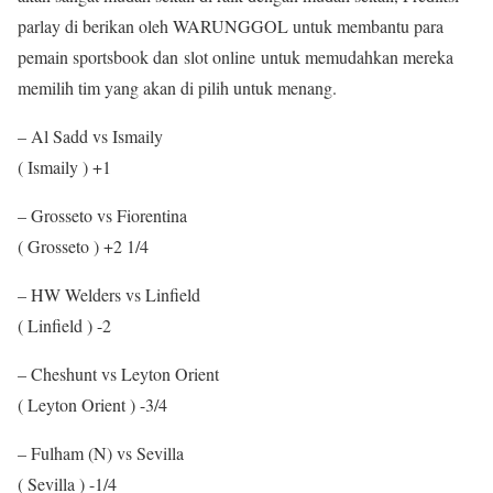
parlay di berikan oleh WARUNGGOL untuk membantu para
pemain sportsbook dan slot online untuk memudahkan mereka
memilih tim yang akan di pilih untuk menang.
– Al Sadd vs Ismaily
( Ismaily ) +1
– Grosseto vs Fiorentina
( Grosseto ) +2 1/4
– HW Welders vs Linfield
( Linfield ) -2
– Cheshunt vs Leyton Orient
( Leyton Orient ) -3/4
– Fulham (N) vs Sevilla
( Sevilla ) -1/4