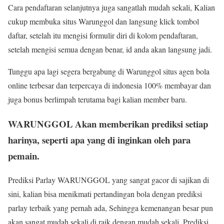
Cara pendaftaran selanjutnya juga sangatlah mudah sekali, Kalian
cukup membuka situs Warunggol dan langsung klick tombol
daftar, setelah itu mengisi formulir diri di kolom pendaftaran,
setelah mengisi semua dengan benar, id anda akan langsung jadi.
Tunggu apa lagi segera bergabung di Warunggol situs agen bola
online terbesar dan terpercaya di indonesia 100% membayar dan
juga bonus berlimpah terutama bagi kalian member baru.
WARUNGGOL Akan memberikan prediksi setiap
harinya, seperti apa yang di inginkan oleh para
pemain.
Prediksi Parlay WARUNGGOL yang sangat gacor di sajikan di
sini, kalian bisa menikmati pertandingan bola dengan prediksi
parlay terbaik yang pernah ada, Sehingga kemenangan besar pun
akan sangat mudah sekali di raik dengan mudah sekali, Prediksi