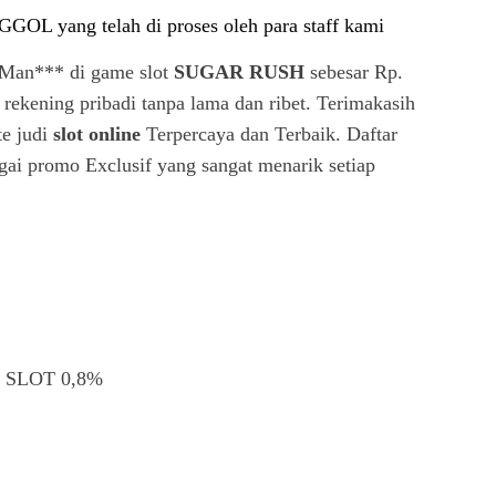
 yang telah di proses oleh para staff kami
 Man*** di game slot
SUGAR RUSH
sebesar Rp.
ening pribadi tanpa lama dan ribet. Terimakasih
te judi
slot online
Terpercaya dan Terbaik. Daftar
agai promo Exclusif yang sangat menarik setiap
 SLOT 0,8%