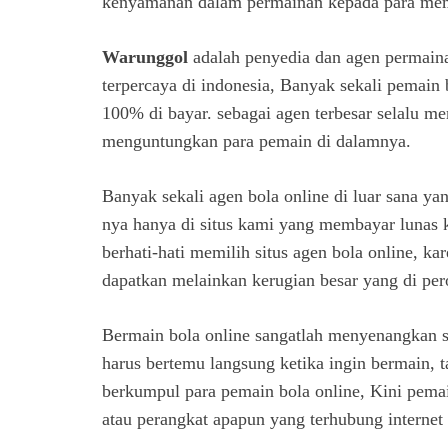
kenyamanan dalam permainan kepada para me
Warunggol
adalah penyedia dan agen permainan
terpercaya di indonesia, Banyak sekali pemai
100% di bayar. sebagai agen terbesar selalu 
menguntungkan para pemain di dalamnya.
Banyak sekali agen bola online di luar sana y
nya hanya di situs kami yang membayar lunas 
berhati-hati memilih situs agen bola online, k
dapatkan melainkan kerugian besar yang di per
Bermain bola online sangatlah menyenangkan s
harus bertemu langsung ketika ingin bermain, 
berkumpul para pemain bola online, Kini pema
atau perangkat apapun yang terhubung internet 