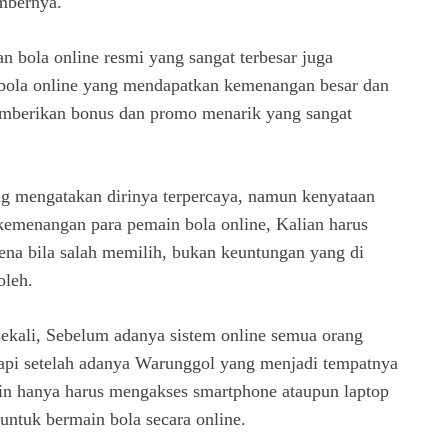
mbernya.
 bola online resmi yang sangat terbesar juga
n bola online yang mendapatkan kemenangan besar dan
memberikan bonus dan promo menarik yang sangat
ang mengatakan dirinya terpercaya, namun kenyataan
kemenangan para pemain bola online, Kalian harus
arena bila salah memilih, bukan keuntungan yang di
oleh.
ekali, Sebelum adanya sistem online semua orang
tapi setelah adanya Warunggol yang menjadi tempatnya
in hanya harus mengakses smartphone ataupun laptop
untuk bermain bola secara online.