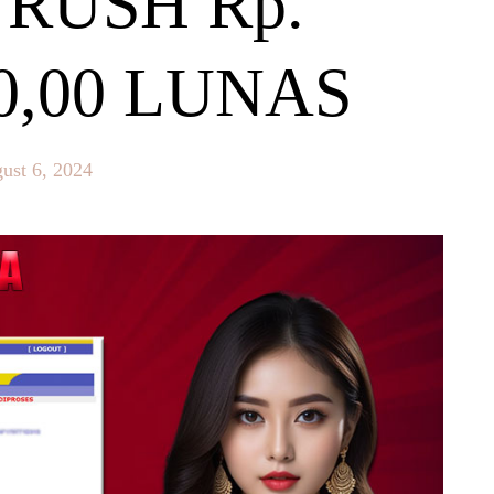
RUSH Rp.
00,00 LUNAS
ust 6, 2024