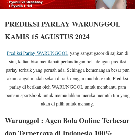
PREDIKSI PARLAY WARUNGGOL
KAMIS 15 AGUSTUS 2024
Prediksi Parlay WARUNGGOL
yang sangat gacor di sajikan di
sini, kalian bisa menikmati pertandingan bola dengan prediksi
parlay terbaik yang pernah ada, Sehingga kemenangan besar pun
akan sangat mudah sekali di raik dengan mudah sekali, Prediksi
parlay di berikan oleh WARUNGGOL untuk membantu para
pemain sportsbook untuk memudahkan mereka memilih tim yang
akan di pilih untuk menang.
Warunggol : Agen Bola Online Terbesar
dan Terpercaya di Indonesia 100%