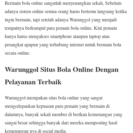
Bermain bola online sangatlah menyenangkan sekali, Sebelum
adanya sistem online semua orang harus bertemu langsung ketika
ingin bermain, tapi setelah adanya Warunggol yang menjadi
tempatnya berkumpul para pemain bola online, Kini pemain
hanya harus mengakses smartphone ataupun laptop atau
perangkat apapun yang terhubung internet untuk bermain bola
secara online.
Warunggol Situs Bola Online Dengan
Pelayanan Terbaik
Warunggol merupakan situs bola online yang sangat
mengedepankan kepuasan para pemain yang bermain di
dalamnya, banyak sekali member di berikan kemenangan yang
sangat besar sehingga banyak dari mereka memposting hasil
kemenangan nya di social media.