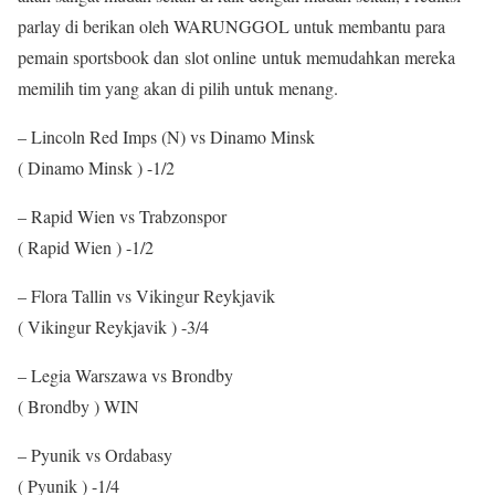
parlay di berikan oleh WARUNGGOL untuk membantu para
pemain sportsbook dan slot online untuk memudahkan mereka
memilih tim yang akan di pilih untuk menang.
– Lincoln Red Imps (N) vs Dinamo Minsk
( Dinamo Minsk ) -1/2
– Rapid Wien vs Trabzonspor
( Rapid Wien ) -1/2
– Flora Tallin vs Vikingur Reykjavik
( Vikingur Reykjavik ) -3/4
– Legia Warszawa vs Brondby
( Brondby ) WIN
– Pyunik vs Ordabasy
( Pyunik ) -1/4