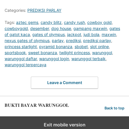
Categories:
PREDIKSI PARLAY
Tags:
aztec gems
,
candy blitz
,
candy rush
,
cowboy gold
,
cowboygold
,
desember
,
dog house
,
gampang maxwin
,
gates
of gatot kaca
,
gates of olympus
,
jackpot
,
judi bola
,
maxwin
,
nexus gates of olympus
,
parlay
,
prediksi
,
prediksi parlay
,
princess starlight
,
pyramid bonanza
,
sbobet
,
slot online
,
sportsbook
,
sweet bonanza
,
twilight princess
,
warunggol
,
warunggol daftar
,
warunggol login
,
warunggol terbaik
,
warunggol terpercaya
Leave a Comment
BUKTI BAYAR WARUNGGOL
Back to top
Exit mobile version