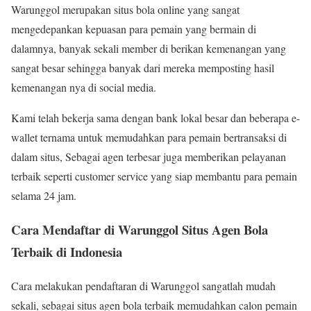
Warunggol merupakan situs bola online yang sangat
mengedepankan kepuasan para pemain yang bermain di
dalamnya, banyak sekali member di berikan kemenangan yang
sangat besar sehingga banyak dari mereka memposting hasil
kemenangan nya di social media.
Kami telah bekerja sama dengan bank lokal besar dan beberapa e-
wallet ternama untuk memudahkan para pemain bertransaksi di
dalam situs, Sebagai agen terbesar juga memberikan pelayanan
terbaik seperti customer service yang siap membantu para pemain
selama 24 jam.
Cara Mendaftar di Warunggol Situs Agen Bola
Terbaik di Indonesia
Cara melakukan pendaftaran di Warunggol sangatlah mudah
sekali, sebagai situs agen bola terbaik memudahkan calon pemain