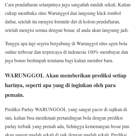
Cara pendaftaran selanjutnya juga sangatlah mudah sekali, Kalian
cukup membuka situs Warunggol dan langsung klick tombol
daftar, setelah itu mengisi formulir diri di kolom pendaftaran,
setelah mengisi semua dengan benar, id anda akan langsung jadi.
Tunggu apa lagi segera bergabung di Warunggol situs agen bola
online terbesar dan terpercaya di indonesia 100% membayar dan
juga bonus berlimpah terutama bagi kalian member baru.
WARUNGGOL Akan memberikan prediksi setiap
harinya, seperti apa yang di inginkan oleh para
pemain.
Prediksi Parlay WARUNGGOL yang sangat gacor di sajikan di
sini, kalian bisa menikmati pertandingan bola dengan prediksi
parlay terbaik yang pernah ada, Sehingga kemenangan besar pun
akan sangat mudah sekali di raik dengan mudah sekali, Prediksi