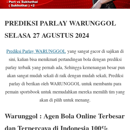
PREDIKSI PARLAY WARUNGGOL
SELASA 27 AGUSTUS 2024
Prediksi Parlay WARUNGGOL
yang sangat gacor di sajikan di
sini, kalian bisa menikmati pertandingan bola dengan prediksi
parlay terbaik yang pernah ada, Sehingga kemenangan besar pun
akan sangat mudah sekali di raik dengan mudah sekali, Prediksi
parlay di berikan oleh WARUNGGOL untuk membantu para
pemain sportsbook untuk memudahkan mereka memilih tim yang
akan di pilih untuk menang.
Warunggol : Agen Bola Online Terbesar
dan Terpercaya di Indonesia 100%