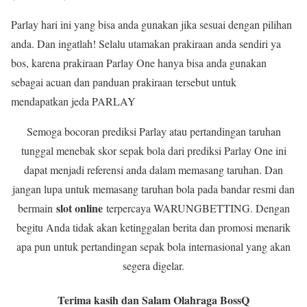
Parlay hari ini yang bisa anda gunakan jika sesuai dengan pilihan
anda. Dan ingatlah! Selalu utamakan prakiraan anda sendiri ya
bos, karena prakiraan Parlay One hanya bisa anda gunakan
sebagai acuan dan panduan prakiraan tersebut untuk
mendapatkan jeda PARLAY
Semoga bocoran prediksi Parlay atau pertandingan taruhan
tunggal menebak skor sepak bola dari prediksi Parlay One ini
dapat menjadi referensi anda dalam memasang taruhan. Dan
jangan lupa untuk memasang taruhan bola pada bandar resmi dan
slot online
bermain
terpercaya WARUNGBETTING. Dengan
begitu Anda tidak akan ketinggalan berita dan promosi menarik
apa pun untuk pertandingan sepak bola internasional yang akan
segera digelar.
Terima kasih dan Salam Olahraga BossQ