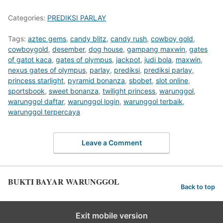
Categories:
PREDIKSI PARLAY
Tags:
aztec gems
,
candy blitz
,
candy rush
,
cowboy gold
,
cowboygold
,
desember
,
dog house
,
gampang maxwin
,
gates
of gatot kaca
,
gates of olympus
,
jackpot
,
judi bola
,
maxwin
,
nexus gates of olympus
,
parlay
,
prediksi
,
prediksi parlay
,
princess starlight
,
pyramid bonanza
,
sbobet
,
slot online
,
sportsbook
,
sweet bonanza
,
twilight princess
,
warunggol
,
warunggol daftar
,
warunggol login
,
warunggol terbaik
,
warunggol terpercaya
Leave a Comment
BUKTI BAYAR WARUNGGOL
Back to top
Exit mobile version