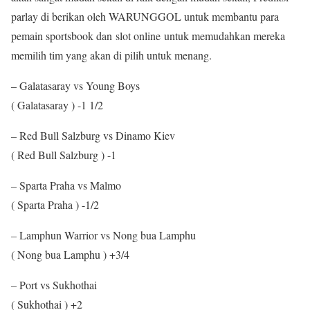
parlay di berikan oleh WARUNGGOL untuk membantu para
pemain sportsbook dan slot online untuk memudahkan mereka
memilih tim yang akan di pilih untuk menang.
– Galatasaray vs Young Boys
( Galatasaray ) -1 1/2
– Red Bull Salzburg vs Dinamo Kiev
( Red Bull Salzburg ) -1
– Sparta Praha vs Malmo
( Sparta Praha ) -1/2
– Lamphun Warrior vs Nong bua Lamphu
( Nong bua Lamphu ) +3/4
– Port vs Sukhothai
( Sukhothai ) +2