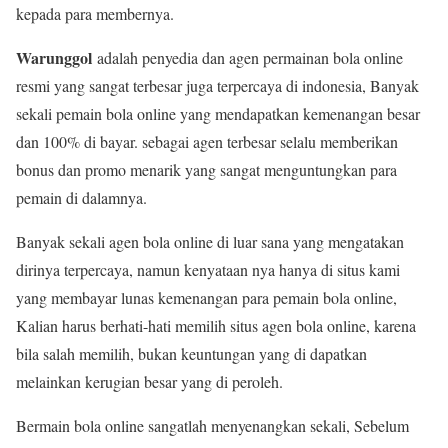
kepada para membernya.
Warunggol
adalah penyedia dan agen permainan bola online
resmi yang sangat terbesar juga terpercaya di indonesia, Banyak
sekali pemain bola online yang mendapatkan kemenangan besar
dan 100% di bayar. sebagai agen terbesar selalu memberikan
bonus dan promo menarik yang sangat menguntungkan para
pemain di dalamnya.
Banyak sekali agen bola online di luar sana yang mengatakan
dirinya terpercaya, namun kenyataan nya hanya di situs kami
yang membayar lunas kemenangan para pemain bola online,
Kalian harus berhati-hati memilih situs agen bola online, karena
bila salah memilih, bukan keuntungan yang di dapatkan
melainkan kerugian besar yang di peroleh.
Bermain bola online sangatlah menyenangkan sekali, Sebelum