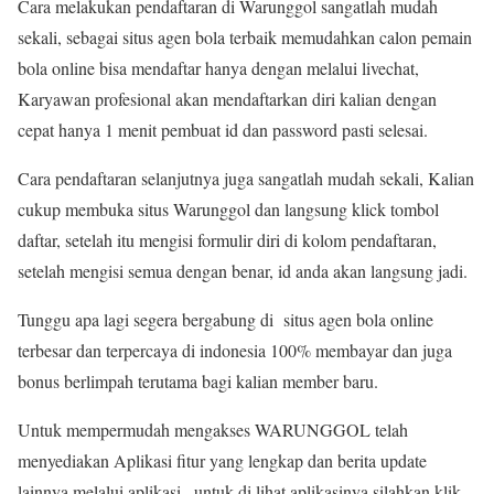
Cara melakukan pendaftaran di Warunggol sangatlah mudah
sekali, sebagai situs agen bola terbaik memudahkan calon pemain
bola online bisa mendaftar hanya dengan melalui livechat,
Karyawan profesional akan mendaftarkan diri kalian dengan
cepat hanya 1 menit pembuat id dan password pasti selesai.
Cara pendaftaran selanjutnya juga sangatlah mudah sekali, Kalian
cukup membuka situs Warunggol dan langsung klick tombol
daftar, setelah itu mengisi formulir diri di kolom pendaftaran,
setelah mengisi semua dengan benar, id anda akan langsung jadi.
Tunggu apa lagi segera bergabung di situs agen bola online
terbesar dan terpercaya di indonesia 100% membayar dan juga
bonus berlimpah terutama bagi kalian member baru.
Untuk mempermudah mengakses WARUNGGOL telah
menyediakan Aplikasi fitur yang lengkap dan berita update
lainnya melalui aplikasi . untuk di lihat aplikasinya silahkan klik