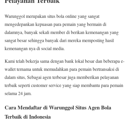
Pelayanan Terbaik
Warunggol merupakan situs bola online yang sangat
mengedepankan kepuasan para pemain yang bermain di
dalamnya, banyak sekali member di berikan kemenangan yang
sangat besar sehingga banyak dari mereka memposting hasil
kemenangan nya di social media.
Kami telah bekerja sama dengan bank lokal besar dan beberapa e-
wallet ternama untuk memudahkan para pemain bertransaksi di
dalam situs, Sebagai agen terbesar juga memberikan pelayanan
terbaik seperti customer service yang siap membantu para pemain
selama 24 jam.
Cara Mendaftar di Warunggol Situs Agen Bola
Terbaik di Indonesia