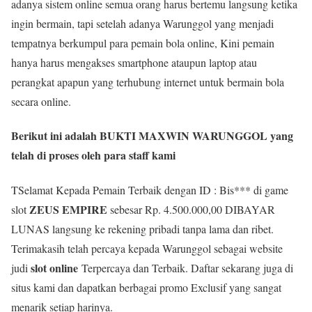
adanya sistem online semua orang harus bertemu langsung ketika
ingin bermain, tapi setelah adanya Warunggol yang menjadi
tempatnya berkumpul para pemain bola online, Kini pemain
hanya harus mengakses smartphone ataupun laptop atau
perangkat apapun yang terhubung internet untuk bermain bola
secara online.
Berikut ini adalah BUKTI MAXWIN WARUNGGOL yang
telah di proses oleh para staff kami
TSelamat Kepada Pemain Terbaik dengan ID : Bis*** di game
ZEUS EMPIRE
slot
sebesar Rp. 4.500.000,00 DIBAYAR
LUNAS langsung ke rekening pribadi tanpa lama dan ribet.
Terimakasih telah percaya kepada Warunggol sebagai website
slot online
judi
Terpercaya dan Terbaik. Daftar sekarang juga di
situs kami dan dapatkan berbagai promo Exclusif yang sangat
menarik setiap harinya.