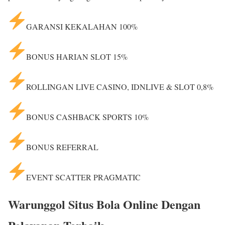
GARANSI KEKALAHAN 100%
BONUS HARIAN SLOT 15%
ROLLINGAN LIVE CASINO, IDNLIVE & SLOT 0,8%
BONUS CASHBACK SPORTS 10%
BONUS REFERRAL
EVENT SCATTER PRAGMATIC
Warunggol Situs Bola Online Dengan