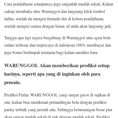
Cara pendaftaran selanjutnya juga sangatlah mudah sekali, Kalian
cukup membuka situs Warunggol dan langsung klick tombol
daftar, setelah itu mengisi formulir diri di kolom pendaftaran,
setelah mengisi semua dengan benar, id anda akan langsung jadi.
Tunggu apa lagi segera bergabung di Warunggol situs agen bola
online terbesar dan terpercaya di indonesia 100% membayar dan
juga bonus berlimpah terutama bagi kalian member baru.
WARUNGGOL Akan memberikan prediksi setiap
harinya, seperti apa yang di inginkan oleh para
pemain.
Prediksi Parlay WARUNGGOL yang sangat gacor di sajikan di
sini, kalian bisa menikmati pertandingan bola dengan prediksi
parlay terbaik yang pernah ada, Sehingga kemenangan besar pun
akan sangat mudah sekali di raik dengan mudah sekali, Prediksi