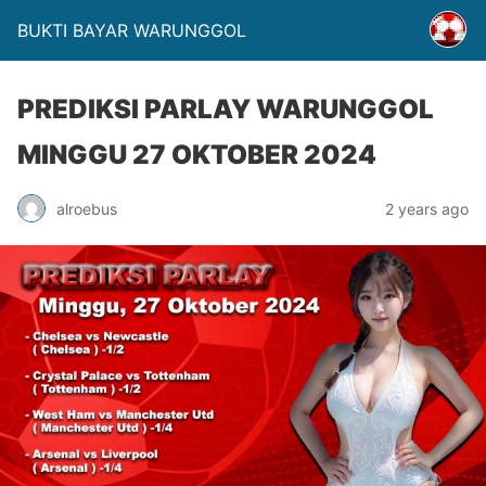
BUKTI BAYAR WARUNGGOL
PREDIKSI PARLAY WARUNGGOL
MINGGU 27 OKTOBER 2024
alroebus
2 years ago