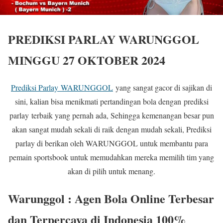
PREDIKSI PARLAY WARUNGGOL
MINGGU 27 OKTOBER 2024
Prediksi Parlay WARUNGGOL
yang sangat gacor di sajikan di
sini, kalian bisa menikmati pertandingan bola dengan prediksi
parlay terbaik yang pernah ada, Sehingga kemenangan besar pun
akan sangat mudah sekali di raik dengan mudah sekali, Prediksi
parlay di berikan oleh WARUNGGOL untuk membantu para
pemain sportsbook untuk memudahkan mereka memilih tim yang
akan di pilih untuk menang.
Warunggol : Agen Bola Online Terbesar
dan Terpercaya di Indonesia 100%