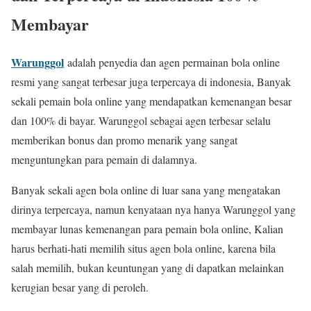
Membayar
Warunggol
adalah penyedia dan agen permainan bola online
resmi yang sangat terbesar juga terpercaya di indonesia, Banyak
sekali pemain bola online yang mendapatkan kemenangan besar
dan 100% di bayar. Warunggol sebagai agen terbesar selalu
memberikan bonus dan promo menarik yang sangat
menguntungkan para pemain di dalamnya.
Banyak sekali agen bola online di luar sana yang mengatakan
dirinya terpercaya, namun kenyataan nya hanya Warunggol yang
membayar lunas kemenangan para pemain bola online, Kalian
harus berhati-hati memilih situs agen bola online, karena bila
salah memilih, bukan keuntungan yang di dapatkan melainkan
kerugian besar yang di peroleh.