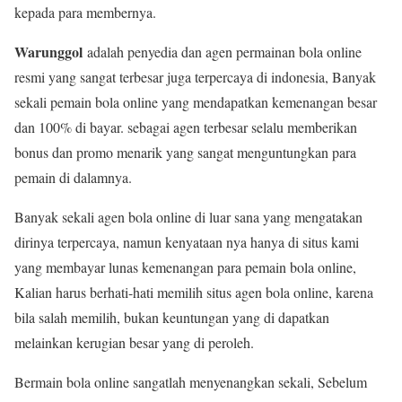
kepada para membernya.
Warunggol
adalah penyedia dan agen permainan bola online
resmi yang sangat terbesar juga terpercaya di indonesia, Banyak
sekali pemain bola online yang mendapatkan kemenangan besar
dan 100% di bayar. sebagai agen terbesar selalu memberikan
bonus dan promo menarik yang sangat menguntungkan para
pemain di dalamnya.
Banyak sekali agen bola online di luar sana yang mengatakan
dirinya terpercaya, namun kenyataan nya hanya di situs kami
yang membayar lunas kemenangan para pemain bola online,
Kalian harus berhati-hati memilih situs agen bola online, karena
bila salah memilih, bukan keuntungan yang di dapatkan
melainkan kerugian besar yang di peroleh.
Bermain bola online sangatlah menyenangkan sekali, Sebelum