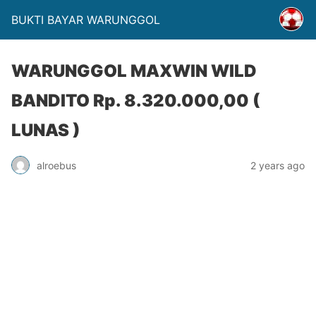
BUKTI BAYAR WARUNGGOL
WARUNGGOL MAXWIN WILD
BANDITO Rp. 8.320.000,00 (
LUNAS )
alroebus
2 years ago