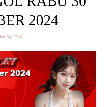
OL RABU 30
ER 2024
ber 30, 2024