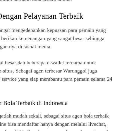
Dengan Pelayanan Terbaik
sangat mengedepankan kepuasan para pemain yang
 berikan kemenangan yang sangat besar sehingga
an nya di social media.
l besar dan beberapa e-wallet ternama untuk
 situs, Sebagai agen terbesar Warunggol juga
r service yang siap membantu para pemain selama 24
 Bola Terbaik di Indonesia
tlah mudah sekali, sebagai situs agen bola terbaik
e bisa mendaftar hanya dengan melalui livechat,