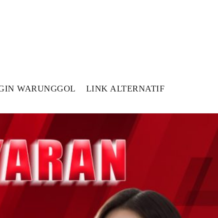
GIN WARUNGGOL
LINK ALTERNATIF