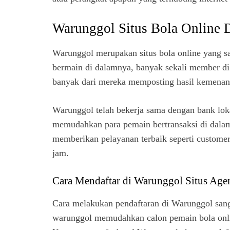
Warunggol Situs Bola Online 
Warunggol merupakan situs bola online yang 
bermain di dalamnya, banyak sekali member di
banyak dari mereka memposting hasil kemenang
Warunggol telah bekerja sama dengan bank loka
memudahkan para pemain bertransaksi di dalam
memberikan pelayanan terbaik seperti custome
jam.
Cara Mendaftar di Warunggol Situs Agen
Cara melakukan pendaftaran di Warunggol sanga
warunggol memudahkan calon pemain bola onlin