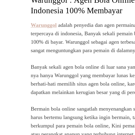
Indonesia 100% Membayar
Warunggol
adalah penyedia dan agen permainan
terpercaya di indonesia, Banyak sekali pemai
100% di bayar. Warunggol sebagai agen terbe
sangat menguntungkan para pemain di dalamny
Banyak sekali agen bola online di luar sana y
nya hanya Warunggol yang membayar lunas kem
berhati-hati memilih situs agen bola online, k
dapatkan melainkan kerugian besar yang di per
Bermain bola online sangatlah menyenangkan s
harus bertemu langsung ketika ingin bermain, 
berkumpul para pemain bola online, Kini pema
atau perangkat apapun yang terhubung internet 