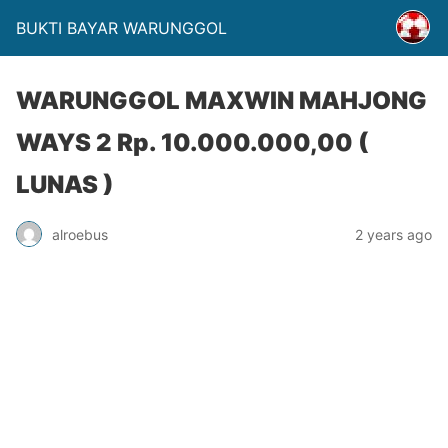
BUKTI BAYAR WARUNGGOL
WARUNGGOL MAXWIN MAHJONG
WAYS 2 Rp. 10.000.000,00 (
LUNAS )
alroebus
2 years ago