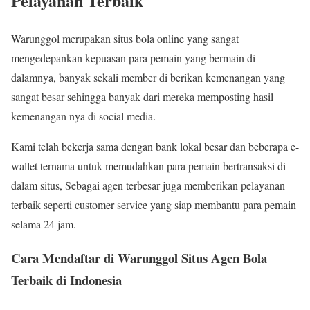
Pelayanan Terbaik
Warunggol merupakan situs bola online yang sangat
mengedepankan kepuasan para pemain yang bermain di
dalamnya, banyak sekali member di berikan kemenangan yang
sangat besar sehingga banyak dari mereka memposting hasil
kemenangan nya di social media.
Kami telah bekerja sama dengan bank lokal besar dan beberapa e-
wallet ternama untuk memudahkan para pemain bertransaksi di
dalam situs, Sebagai agen terbesar juga memberikan pelayanan
terbaik seperti customer service yang siap membantu para pemain
selama 24 jam.
Cara Mendaftar di Warunggol Situs Agen Bola
Terbaik di Indonesia