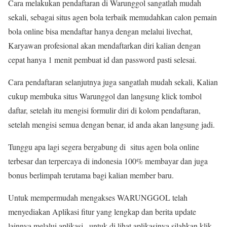
Cara melakukan pendaftaran di Warunggol sangatlah mudah
sekali, sebagai situs agen bola terbaik memudahkan calon pemain
bola online bisa mendaftar hanya dengan melalui livechat,
Karyawan profesional akan mendaftarkan diri kalian dengan
cepat hanya 1 menit pembuat id dan password pasti selesai.
Cara pendaftaran selanjutnya juga sangatlah mudah sekali, Kalian
cukup membuka situs Warunggol dan langsung klick tombol
daftar, setelah itu mengisi formulir diri di kolom pendaftaran,
setelah mengisi semua dengan benar, id anda akan langsung jadi.
Tunggu apa lagi segera bergabung di situs agen bola online
terbesar dan terpercaya di indonesia 100% membayar dan juga
bonus berlimpah terutama bagi kalian member baru.
Untuk mempermudah mengakses WARUNGGOL telah
menyediakan Aplikasi fitur yang lengkap dan berita update
lainnya melalui aplikasi . untuk di lihat aplikasinya silahkan klik