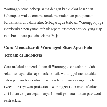
Warunggol telah bekerja sama dengan bank lokal besar dan
beberapa e-wallet ternama untuk memudahkan para pemain
bertransaksi di dalam situs, Sebagai agen terbesar Warunggol juga
memberikan pelayanan terbaik seperti customer service yang siap
membantu para pemain selama 24 jam.
Cara Mendaftar di Warunggol Situs Agen Bola
Terbaik di Indonesia
Cara melakukan pendaftaran di Warunggol sangatlah mudah
sekali, sebagai situs agen bola terbaik warunggol memudahkan
calon pemain bola online bisa mendaftar hanya dengan melalui
livechat, Karyawan profesional Warunggol akan mendaftarkan
diri kalian dengan cepat hanya 1 menit pembuat id dan password
pasti selesai.