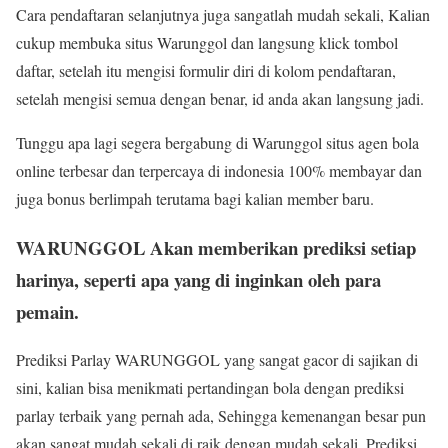
Cara pendaftaran selanjutnya juga sangatlah mudah sekali, Kalian
cukup membuka situs Warunggol dan langsung klick tombol
daftar, setelah itu mengisi formulir diri di kolom pendaftaran,
setelah mengisi semua dengan benar, id anda akan langsung jadi.
Tunggu apa lagi segera bergabung di Warunggol situs agen bola
online terbesar dan terpercaya di indonesia 100% membayar dan
juga bonus berlimpah terutama bagi kalian member baru.
WARUNGGOL Akan memberikan prediksi setiap
harinya, seperti apa yang di inginkan oleh para
pemain.
Prediksi Parlay WARUNGGOL yang sangat gacor di sajikan di
sini, kalian bisa menikmati pertandingan bola dengan prediksi
parlay terbaik yang pernah ada, Sehingga kemenangan besar pun
akan sangat mudah sekali di raik dengan mudah sekali, Prediksi