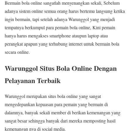
Bermain bola online sangatlah menyenangkan sekali, Sebelum
adanya sistem online semua orang harus bertemu langsung ketika
ingin bermain, tapi setelah adanya Warunggol yang menjadi
tempatnya berkumpul para pemain bola online, Kini pemain
hanya harus mengakses smartphone ataupun laptop atau
perangkat apapun yang terhubung internet untuk bermain bola
secara online.
Warunggol Situs Bola Online Dengan
Pelayanan Terbaik
Warunggol merupakan situs bola online yang sangat
mengedepankan kepuasan para pemain yang bermain di
dalamnya, banyak sekali member di berikan kemenangan yang
sangat besar sehingga banyak dari mereka memposting hasil
kemenangan nya di social media.