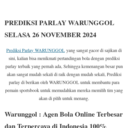
PREDIKSI PARLAY WARUNGGOL
SELASA 26 NOVEMBER 2024
Prediksi Parlay WARUNGGOL
yang sangat gacor di sajikan di
sini, kalian bisa menikmati pertandingan bola dengan prediksi
parlay terbaik yang pernah ada, Sehingga kemenangan besar pun
akan sangat mudah sekali di raik dengan mudah sekali, Prediksi
parlay di berikan oleh WARUNGGOL untuk membantu para
pemain sportsbook untuk memudahkan mereka memilih tim yang
akan di pilih untuk menang.
Warunggol : Agen Bola Online Terbesar
dan Terpercaya di Indonesia 100%