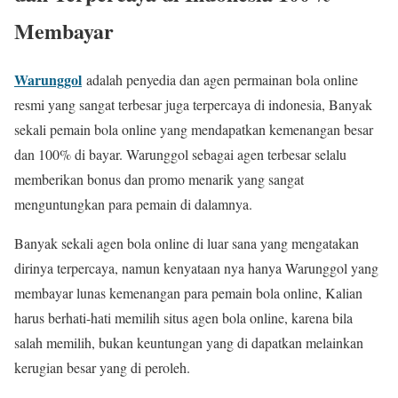
Membayar
Warunggol
adalah penyedia dan agen permainan bola online
resmi yang sangat terbesar juga terpercaya di indonesia, Banyak
sekali pemain bola online yang mendapatkan kemenangan besar
dan 100% di bayar. Warunggol sebagai agen terbesar selalu
memberikan bonus dan promo menarik yang sangat
menguntungkan para pemain di dalamnya.
Banyak sekali agen bola online di luar sana yang mengatakan
dirinya terpercaya, namun kenyataan nya hanya Warunggol yang
membayar lunas kemenangan para pemain bola online, Kalian
harus berhati-hati memilih situs agen bola online, karena bila
salah memilih, bukan keuntungan yang di dapatkan melainkan
kerugian besar yang di peroleh.