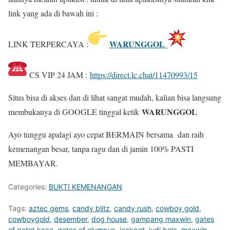
link yang ada di bawah ini :
WARUNGGOL
LINK TERPERCAYA :
CS VIP 24 JAM :
https://direct.lc.chat/11470993/15
Situs bisa di akses dan di lihat sangat mudah, kalian bisa langsung
WARUNGGOL
membukanya di GOOGLE tinggal ketik
Ayo tunggu apalagi ayo cepat BERMAIN bersama dan raih
kemenangan besar, tanpa ragu dan di jamin 100% PASTI
MEMBAYAR.
Categories:
BUKTI KEMENANGAN
Tags:
aztec gems
,
candy blitz
,
candy rush
,
cowboy gold
,
cowboygold
,
desember
,
dog house
,
gampang maxwin
,
gates
of gatot kaca
,
gates of olympus
,
jackpot
,
judi bola
,
maxwin
,