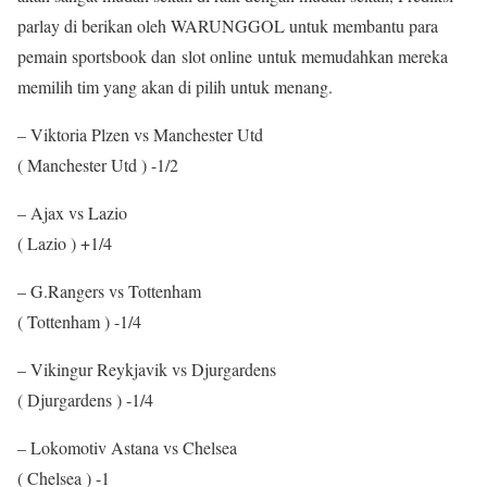
parlay di berikan oleh WARUNGGOL untuk membantu para
pemain sportsbook dan slot online untuk memudahkan mereka
memilih tim yang akan di pilih untuk menang.
– Viktoria Plzen vs Manchester Utd
( Manchester Utd ) -1/2
– Ajax vs Lazio
( Lazio ) +1/4
– G.Rangers vs Tottenham
( Tottenham ) -1/4
– Vikingur Reykjavik vs Djurgardens
( Djurgardens ) -1/4
– Lokomotiv Astana vs Chelsea
( Chelsea ) -1