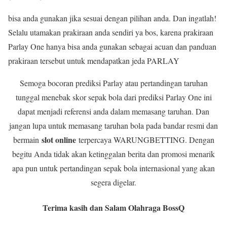
bisa anda gunakan jika sesuai dengan pilihan anda. Dan ingatlah!
Selalu utamakan prakiraan anda sendiri ya bos, karena prakiraan
Parlay One hanya bisa anda gunakan sebagai acuan dan panduan
prakiraan tersebut untuk mendapatkan jeda PARLAY
Semoga bocoran prediksi Parlay atau pertandingan taruhan
tunggal menebak skor sepak bola dari prediksi Parlay One ini
dapat menjadi referensi anda dalam memasang taruhan. Dan
jangan lupa untuk memasang taruhan bola pada bandar resmi dan
slot online
bermain
terpercaya WARUNGBETTING. Dengan
begitu Anda tidak akan ketinggalan berita dan promosi menarik
apa pun untuk pertandingan sepak bola internasional yang akan
segera digelar.
Terima kasih dan Salam Olahraga BossQ