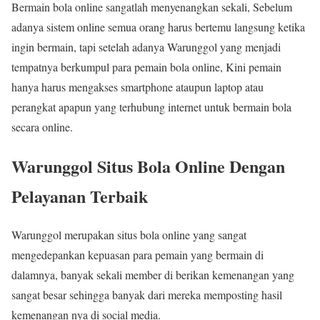
Bermain bola online sangatlah menyenangkan sekali, Sebelum
adanya sistem online semua orang harus bertemu langsung ketika
ingin bermain, tapi setelah adanya Warunggol yang menjadi
tempatnya berkumpul para pemain bola online, Kini pemain
hanya harus mengakses smartphone ataupun laptop atau
perangkat apapun yang terhubung internet untuk bermain bola
secara online.
Warunggol Situs Bola Online Dengan
Pelayanan Terbaik
Warunggol merupakan situs bola online yang sangat
mengedepankan kepuasan para pemain yang bermain di
dalamnya, banyak sekali member di berikan kemenangan yang
sangat besar sehingga banyak dari mereka memposting hasil
kemenangan nya di social media.