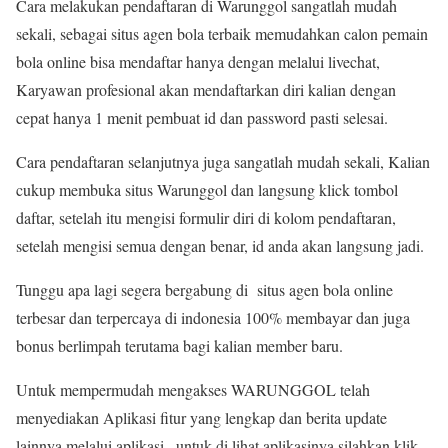
Cara melakukan pendaftaran di Warunggol sangatlah mudah
sekali, sebagai situs agen bola terbaik memudahkan calon pemain
bola online bisa mendaftar hanya dengan melalui livechat,
Karyawan profesional akan mendaftarkan diri kalian dengan
cepat hanya 1 menit pembuat id dan password pasti selesai.
Cara pendaftaran selanjutnya juga sangatlah mudah sekali, Kalian
cukup membuka situs Warunggol dan langsung klick tombol
daftar, setelah itu mengisi formulir diri di kolom pendaftaran,
setelah mengisi semua dengan benar, id anda akan langsung jadi.
Tunggu apa lagi segera bergabung di situs agen bola online
terbesar dan terpercaya di indonesia 100% membayar dan juga
bonus berlimpah terutama bagi kalian member baru.
Untuk mempermudah mengakses WARUNGGOL telah
menyediakan Aplikasi fitur yang lengkap dan berita update
lainnya melalui aplikasi . untuk di lihat aplikasinya silahkan klik