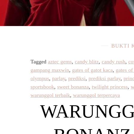
BUKTI
Tagged
aztec gems
,
candy blitz
,
candy rush
,
co
gampang maxwin
,
gates of gatot kaca
,
gates o
olympus
,
parlay
,
prediksi
,
prediksi parlay
,
princ
sportsbook
,
sweet bonanza
,
twilight princess
,
w
warunggol terbaik
,
warunggol terpercaya
WARUNGG