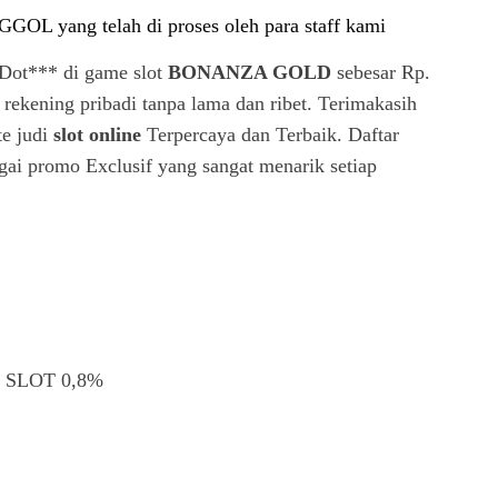
 yang telah di proses oleh para staff kami
Dot*** di game slot
BONANZA GOLD
sebesar Rp.
ening pribadi tanpa lama dan ribet. Terimakasih
te judi
slot online
Terpercaya dan Terbaik. Daftar
agai promo Exclusif yang sangat menarik setiap
 SLOT 0,8%