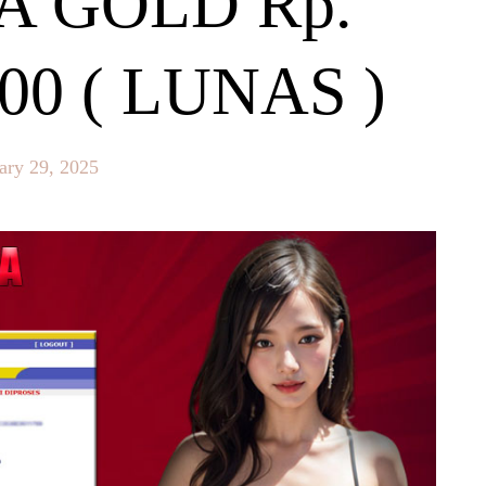
 GOLD Rp.
,00 ( LUNAS )
ary 29, 2025