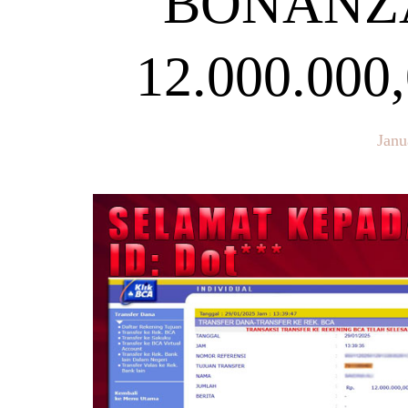
BONANZA
12.000.000
Janu