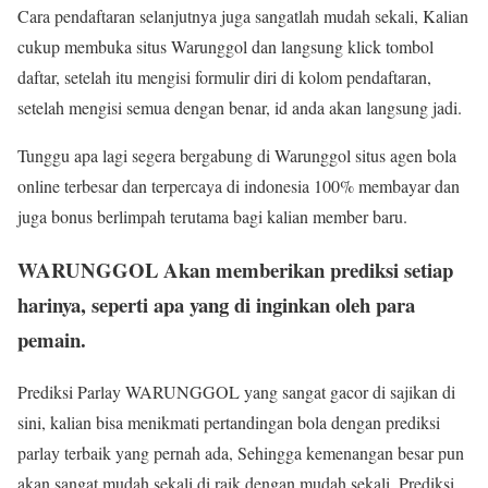
Cara pendaftaran selanjutnya juga sangatlah mudah sekali, Kalian
cukup membuka situs Warunggol dan langsung klick tombol
daftar, setelah itu mengisi formulir diri di kolom pendaftaran,
setelah mengisi semua dengan benar, id anda akan langsung jadi.
Tunggu apa lagi segera bergabung di Warunggol situs agen bola
online terbesar dan terpercaya di indonesia 100% membayar dan
juga bonus berlimpah terutama bagi kalian member baru.
WARUNGGOL Akan memberikan prediksi setiap
harinya, seperti apa yang di inginkan oleh para
pemain.
Prediksi Parlay WARUNGGOL yang sangat gacor di sajikan di
sini, kalian bisa menikmati pertandingan bola dengan prediksi
parlay terbaik yang pernah ada, Sehingga kemenangan besar pun
akan sangat mudah sekali di raik dengan mudah sekali, Prediksi