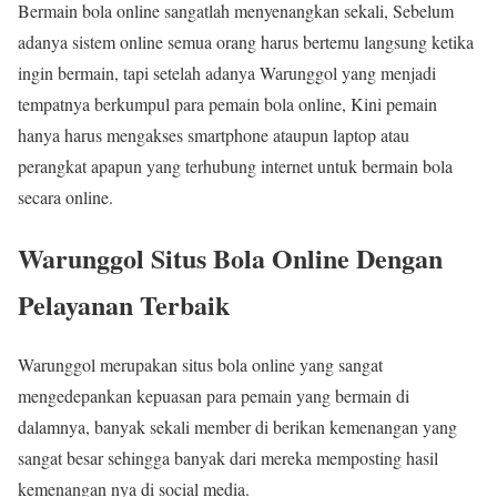
Bermain bola online sangatlah menyenangkan sekali, Sebelum
adanya sistem online semua orang harus bertemu langsung ketika
ingin bermain, tapi setelah adanya Warunggol yang menjadi
tempatnya berkumpul para pemain bola online, Kini pemain
hanya harus mengakses smartphone ataupun laptop atau
perangkat apapun yang terhubung internet untuk bermain bola
secara online.
Warunggol Situs Bola Online Dengan
Pelayanan Terbaik
Warunggol merupakan situs bola online yang sangat
mengedepankan kepuasan para pemain yang bermain di
dalamnya, banyak sekali member di berikan kemenangan yang
sangat besar sehingga banyak dari mereka memposting hasil
kemenangan nya di social media.