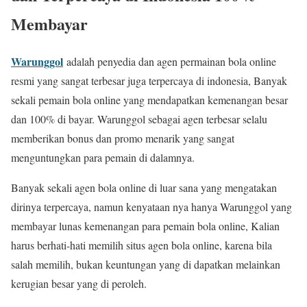
Membayar
Warunggol
adalah penyedia dan agen permainan bola online
resmi yang sangat terbesar juga terpercaya di indonesia, Banyak
sekali pemain bola online yang mendapatkan kemenangan besar
dan 100% di bayar. Warunggol sebagai agen terbesar selalu
memberikan bonus dan promo menarik yang sangat
menguntungkan para pemain di dalamnya.
Banyak sekali agen bola online di luar sana yang mengatakan
dirinya terpercaya, namun kenyataan nya hanya Warunggol yang
membayar lunas kemenangan para pemain bola online, Kalian
harus berhati-hati memilih situs agen bola online, karena bila
salah memilih, bukan keuntungan yang di dapatkan melainkan
kerugian besar yang di peroleh.