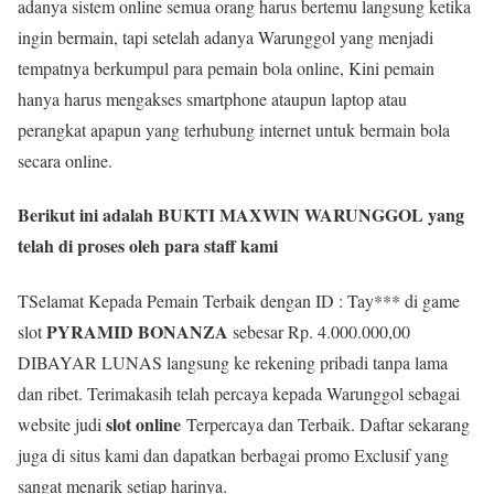
adanya sistem online semua orang harus bertemu langsung ketika
ingin bermain, tapi setelah adanya Warunggol yang menjadi
tempatnya berkumpul para pemain bola online, Kini pemain
hanya harus mengakses smartphone ataupun laptop atau
perangkat apapun yang terhubung internet untuk bermain bola
secara online.
Berikut ini adalah BUKTI MAXWIN WARUNGGOL yang
telah di proses oleh para staff kami
TSelamat Kepada Pemain Terbaik dengan ID : Tay*** di game
PYRAMID BONANZA
slot
sebesar Rp. 4.000.000,00
DIBAYAR LUNAS langsung ke rekening pribadi tanpa lama
dan ribet. Terimakasih telah percaya kepada Warunggol sebagai
slot online
website judi
Terpercaya dan Terbaik. Daftar sekarang
juga di situs kami dan dapatkan berbagai promo Exclusif yang
sangat menarik setiap harinya.