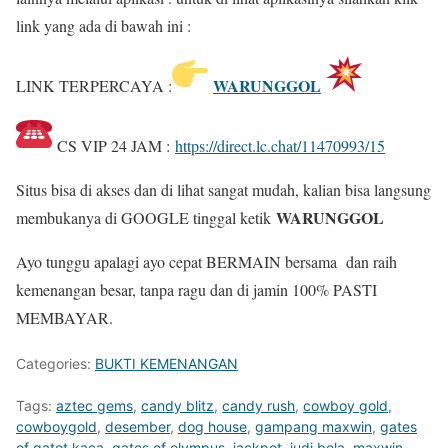
link yang ada di bawah ini :
WARUNGGOL
LINK TERPERCAYA :
CS VIP 24 JAM :
https://direct.lc.chat/11470993/15
Situs bisa di akses dan di lihat sangat mudah, kalian bisa langsung
WARUNGGOL
membukanya di GOOGLE tinggal ketik
Ayo tunggu apalagi ayo cepat BERMAIN bersama dan raih
kemenangan besar, tanpa ragu dan di jamin 100% PASTI
MEMBAYAR.
Categories:
BUKTI KEMENANGAN
Tags:
aztec gems
,
candy blitz
,
candy rush
,
cowboy gold
,
cowboygold
,
desember
,
dog house
,
gampang maxwin
,
gates
of gatot kaca
,
gates of olympus
,
jackpot
,
judi bola
,
maxwin
,