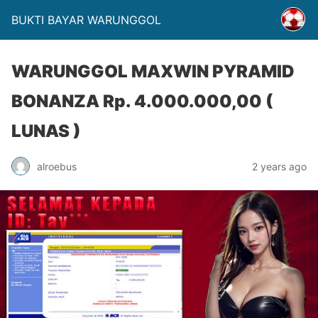
BUKTI BAYAR WARUNGGOL
WARUNGGOL MAXWIN PYRAMID
BONANZA Rp. 4.000.000,00 (
LUNAS )
alroebus
2 years ago