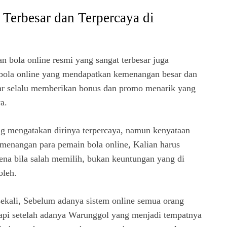
Terbesar dan Terpercaya di
 bola online resmi yang sangat terbesar juga
n bola online yang mendapatkan kemenangan besar dan
sar selalu memberikan bonus dan promo menarik yang
a.
ang mengatakan dirinya terpercaya, namun kenyataan
enangan para pemain bola online, Kalian harus
arena bila salah memilih, bukan keuntungan yang di
oleh.
ekali, Sebelum adanya sistem online semua orang
tapi setelah adanya Warunggol yang menjadi tempatnya