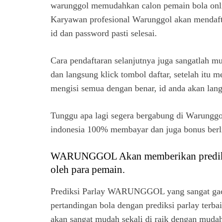
warunggol memudahkan calon pemain bola onlin
Karyawan profesional Warunggol akan mendafta
id dan password pasti selesai.
Cara pendaftaran selanjutnya juga sangatlah 
dan langsung klick tombol daftar, setelah itu m
mengisi semua dengan benar, id anda akan lang
Tunggu apa lagi segera bergabung di Warunggol 
indonesia 100% membayar dan juga bonus berl
WARUNGGOL Akan memberikan prediksi s
oleh para pemain.
Prediksi Parlay WARUNGGOL yang sangat gacor 
pertandingan bola dengan prediksi parlay terb
akan sangat mudah sekali di raik dengan mudah 