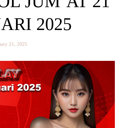
L JUM’AT 21
ARI 2025
uary 21, 2025