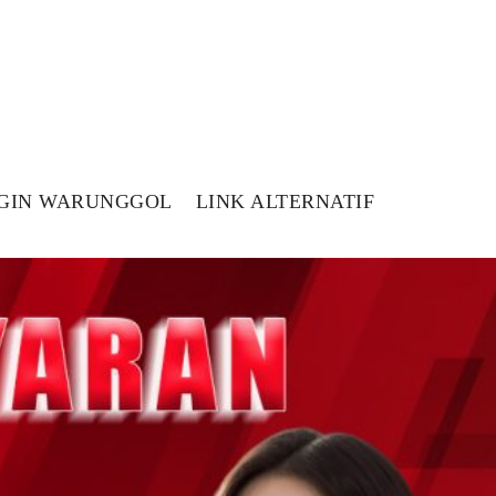
GIN WARUNGGOL
LINK ALTERNATIF