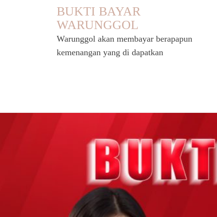
Skip
BUKTI BAYAR
to
WARUNGGOL
content
Warunggol akan membayar berapapun
kemenangan yang di dapatkan