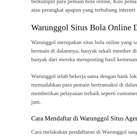
berkumpul para pemain bola online, Kini pema
atau perangkat apapun yang terhubung internet 
Warunggol Situs Bola Online 
Warunggol merupakan situs bola online yang 
bermain di dalamnya, banyak sekali member di
banyak dari mereka memposting hasil kemenang
Warunggol telah bekerja sama dengan bank loka
memudahkan para pemain bertransaksi di dalam
memberikan pelayanan terbaik seperti custome
jam.
Cara Mendaftar di Warunggol Situs Agen
Cara melakukan pendaftaran di Warunggol sanga