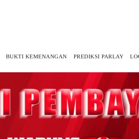
BUKTI KEMENANGAN
PREDIKSI PARLAY
LO